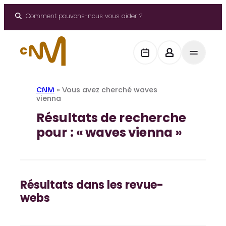
Panneau de gestion des cookies
Aller
au
Comment pouvons-nous vous aider ?
contenu
CNM
»
Vous avez cherché waves
vienna
Résultats de recherche
pour : « waves vienna »
Résultats dans les revue-
webs