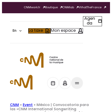
Skip
CNMwork.fr
Boutique
CNMlab
WhatTheFrance
to
content
Agen
da
La taxe
Mon espace
En
CNM
»
Event
»
México | Convocatoria para
las «CNM International Songwriting