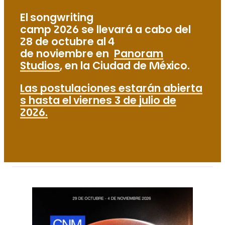
El songwriting
camp 2026 se llevará a cabo del
28 de octubre al 4
de noviembre en
Panoram
Studios
, en la Ciudad de México.
Las postulaciones estarán abierta
s hasta el viernes 3 de julio de
2026.