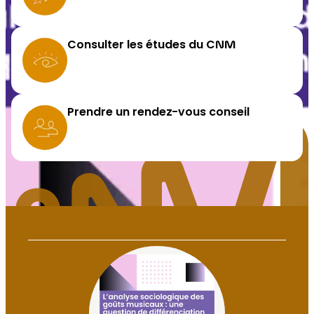
i
o
Consulter les études du CNM
n
a
l
d
Prendre un rendez-vous conseil
e
l
a
m
u
s
i
q
u