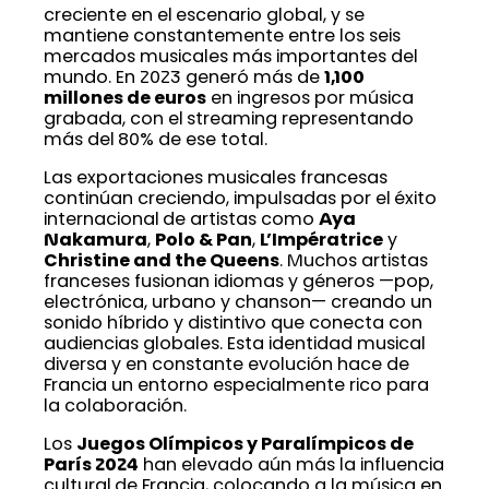
creciente en el escenario global, y se
mantiene constantemente entre los seis
mercados musicales más importantes del
mundo. En 2023 generó más de
1,100
millones de euros
en ingresos por música
grabada, con el streaming representando
más del 80% de ese total.
Las exportaciones musicales francesas
continúan creciendo, impulsadas por el éxito
internacional de artistas como
Aya
Nakamura
,
Polo & Pan
,
L’Impératrice
y
Christine and the Queens
. Muchos artistas
franceses fusionan idiomas y géneros —pop,
electrónica, urbano y chanson— creando un
sonido híbrido y distintivo que conecta con
audiencias globales. Esta identidad musical
diversa y en constante evolución hace de
Francia un entorno especialmente rico para
la colaboración.
Los
Juegos Olímpicos y Paralímpicos de
París 2024
han elevado aún más la influencia
cultural de Francia, colocando a la música en