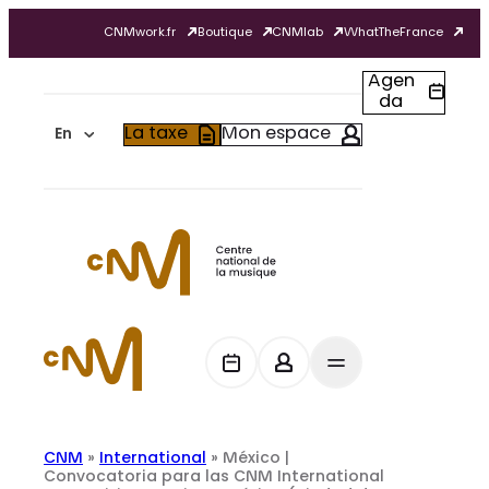
Skip
CNMwork.fr
Boutique
CNMlab
WhatTheFrance
to
content
Agen
da
La taxe
Mon espace
En
CNM
»
International
»
México |
Convocatoria para las CNM International