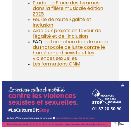
Etude : La Place des femmes
dans la filière musicale édition
2025
Feuille de route Égalité et
Inclusion
Aide aux projets en faveur de
l’égalité et de l’inclusion
FAQ :
la formation dans le cadre
du Protocole de lutte contre le
harcèlement sexiste et les
violences sexuelles
Les formations CNM