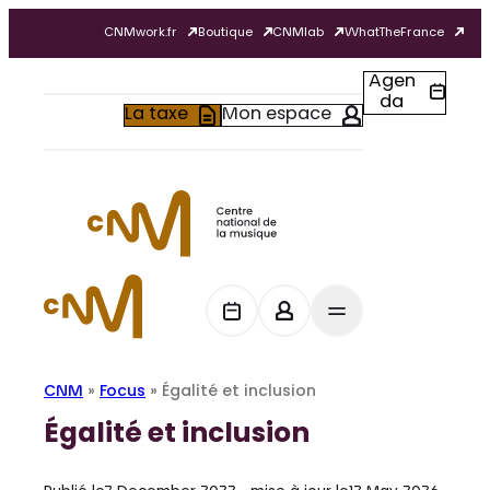
Cookies management panel
Skip
CNMwork.fr
Boutique
CNMlab
WhatTheFrance
to
content
Agen
da
La taxe
Mon espace
CNM
»
Focus
»
Égalité et inclusion
Égalité et inclusion