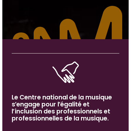
i
o
n
DOSSIER SPÉCIAL
Innovation
DOSSIER SPÉCIAL
Lieux de musique et de variétés :
salles et festivals…
DOSSIER SPÉCIAL
Le Centre national de la musique
Égalité et inclusion
s’engage pour l’égalité et
l’inclusion des professionnels et
professionnelles de la musique.
DOSSIER SPÉCIAL
Transition écologique