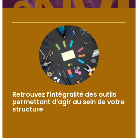
b
o
î
t
e
à
o
u
t
i
l
Retrouvez l’intégralité des outils
s
permettant d’agir au sein de votre
structure
DOSSIER SPÉCIAL
Innovation