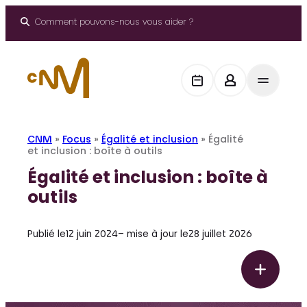
Aller
au
Comment pouvons-nous vous aider ?
contenu
CNM
»
Focus
»
Égalité et inclusion
»
Égalité
et inclusion : boîte à outils
Égalité et inclusion : boîte à
outils
Publié le
12 juin 2024
– mise à jour le
28 juillet 2026
F
É
o
g
c