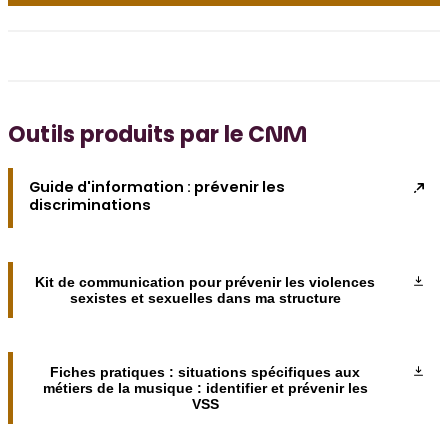
DOSSIER SPÉCIAL
Lieux de musique et de variétés :
salles et festivals…
DOSSIER SPÉCIAL
Outils produits par le CNM
Égalité et inclusion
Guide d'information : prévenir les
discriminations
DOSSIER SPÉCIAL
Transition écologique
Kit de communication pour prévenir les violences
sexistes et sexuelles dans ma structure
DOSSIER SPÉCIAL
Ressources internationales
Fiches pratiques : situations spécifiques aux
métiers de la musique : identifier et prévenir les
VSS