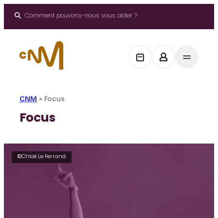
Aller
au
Comment pouvons-nous vous aider ?
contenu
CNM
»
Focus
Focus
©Chloé Le Ferrand