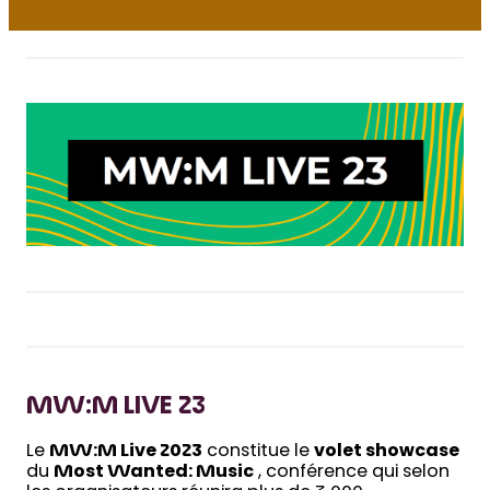
MW:M LIVE 23
Le
MW:M Live 2023
constitue le
volet showcase
du
Most Wanted: Music
, conférence qui selon