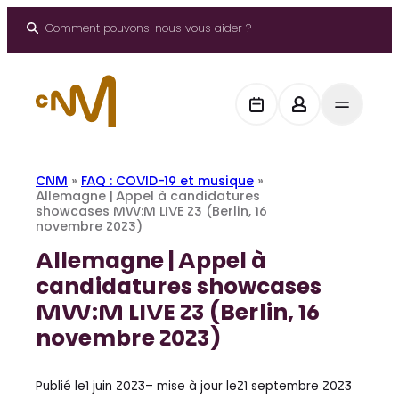
Aller
au
Comment pouvons-nous vous aider ?
contenu
CNM
»
FAQ : COVID-19 et musique
»
Allemagne | Appel à candidatures
showcases MW:M LIVE 23 (Berlin, 16
novembre 2023)
Allemagne | Appel à
candidatures showcases
MW:M LIVE 23 (Berlin, 16
novembre 2023)
Publié le
1 juin 2023
– mise à jour le
21 septembre 2023