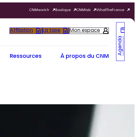
CNMwork.fr
Boutique
CNMlab
WhatTheFrance
Affiliation
La taxe
Mon espace
Agenda
Ressources
À propos du CNM