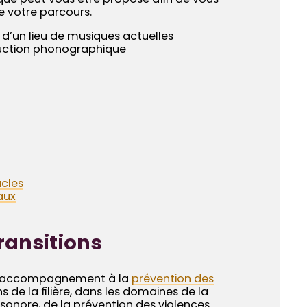
ue peut vous être proposé afin de vous
e votre parcours.
’un lieu de musiques actuelles
duction phonographique
acles
aux
ransitions
d’accompagnement à la
prévention des
 de la filière, dans les domaines de la
n sonore, de la prévention des violences