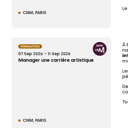
Le
CNM
PARIS
À 
FORMATION
na
07 Sep 2026 – 11 Sep 2026
in
Manager une carrière artistique
mé
Le
pé
De
co
To
CNM
PARIS