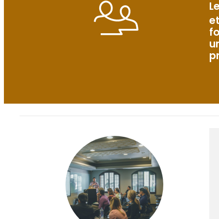
L
e
f
u
p