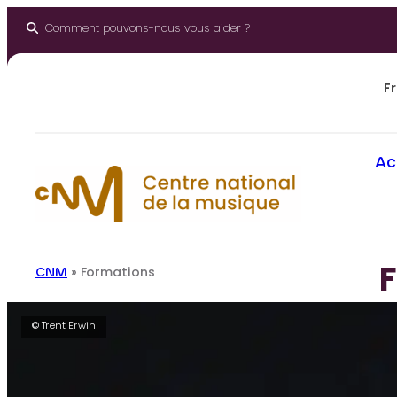
Aller
au
Comment pouvons-nous vous aider ?
contenu
Fr
Ac
CNM
»
Formations
© Trent Erwin