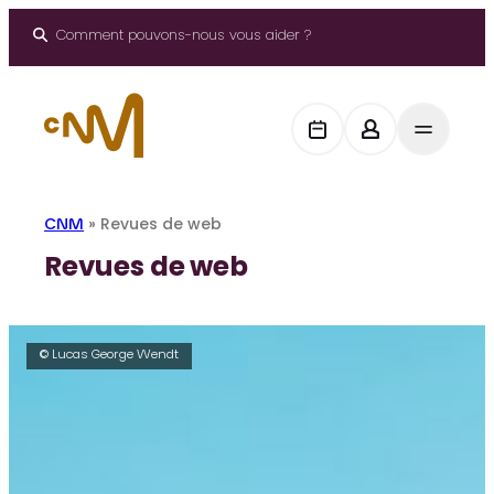
Aller
au
Comment pouvons-nous vous aider ?
contenu
CNM
»
Revues de web
Revues de web
© Lucas George Wendt