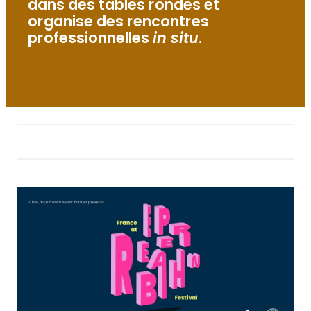
dans des tables rondes et
organise des rencontres
professionnelles
in situ
.