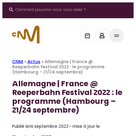
Aller
au
Comment pouvons-nous vous aider ?
contenu
CNM
»
Actus
»
Allemagne | France @
Reeperbahn Festival 2022 : le programme
(Hambourg – 21/24 septembre)
Allemagne | France @
Reeperbahn Festival 2022 : le
programme (Hambourg –
21/24 septembre)
Publié le
14 septembre 2022
– mise à jour le