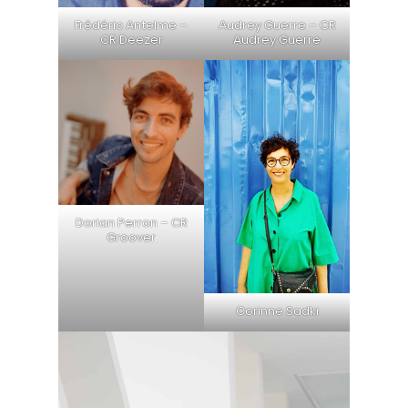
Frédéric Antelme –
Audrey Guerre – CR
CR Deezer
Audrey Guerre
Dorian Perron – CR
Groover
Corinne Sadki