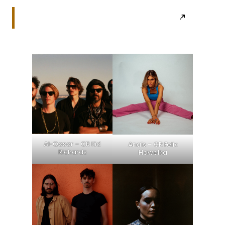
Al-Qasar – CR Kid
Anaïs – CR Felix
Richards
Hawelka