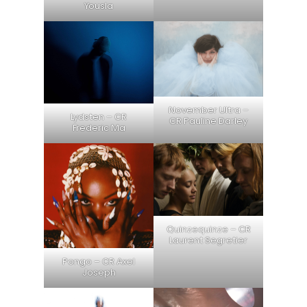
Yousla
November Ultra –
Lydsten – CR
CR Pauline Darley
Frederic Ma
Quinzequinze – CR
Laurent Segretier
Pongo – CR Axel
Joseph