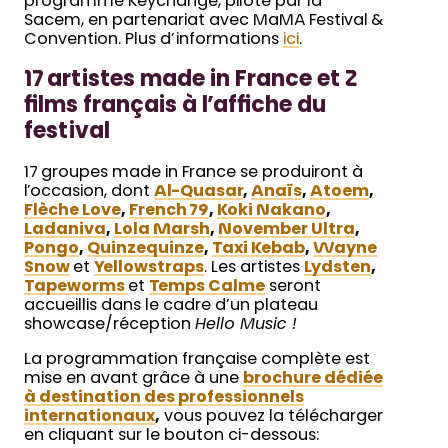
programme Keychange, piloté par la
Sacem, en partenariat avec MaMA Festival &
Convention. Plus d’informations
ici
.
17 artistes made in France et 2
films français à l’affiche du
festival
17 groupes made in France se produiront à
l’occasion, dont
Al-Quasar
,
Anaïs
,
Atoem
,
Flèche Love
,
French 79
,
Koki Nakano
,
Ladaniva
,
Lola Marsh
,
November Ultra
,
Pongo
,
Quinzequinze
,
Tax
i Kebab
,
Wayne
Snow
et
Yellowstraps
. Les artistes
Lydsten
,
Tapeworms
et
Temps Calme
seront
accueillis dans le cadre d’un plateau
showcase/réception
Hello Music !
La programmation française complète est
mise en avant grâce à une
brochure dédiée
à destination des professionnels
internationaux
,
vous pouvez la télécharger
en cliquant sur le bouton ci-dessous: