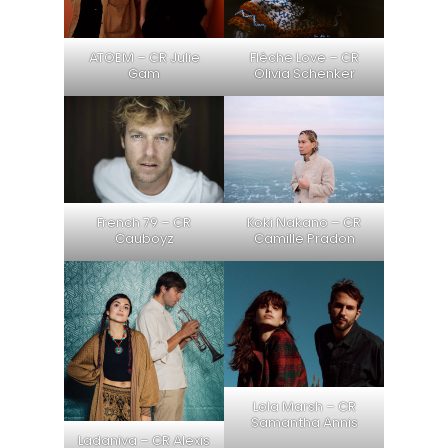
ATOEM – CR Julie
Flèche Love – CR
Gam
Olivia Schenker
French 79 – CR
Koki Nakano – CR
Cauboyz
Camille Pradon
Lola Marsh – CR
Samantha Annis
Ladaniva – CR Alexis