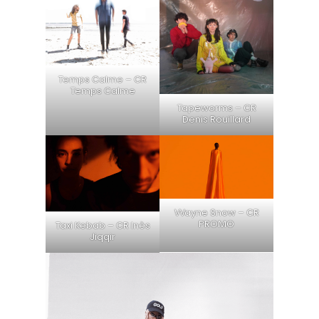
Temps Calme – CR
Temps Calme
Tapeworms – CR
Denis Rouillard
Wayne Snow – CR
PROMO
Taxi Kebab – CR Inès
Jiqqir