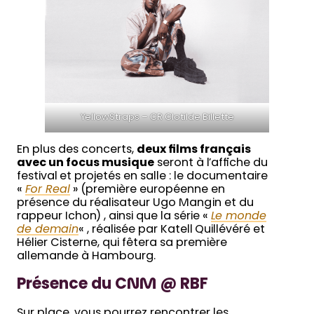
YellowStraps – CR Clotilde Billette
En plus des concerts,
deux films français
avec un focus musique
seront à l’affiche du
festival et projetés en salle : le documentaire
«
For Real
» (première européenne en
présence du réalisateur Ugo Mangin et du
rappeur Ichon) , ainsi que la série «
Le monde
de demain
« , réalisée par Katell Quillévéré et
Hélier Cisterne, qui fêtera sa première
allemande à Hambourg.
Présence du CNM @ RBF
Sur place, vous pourrez rencontrer les