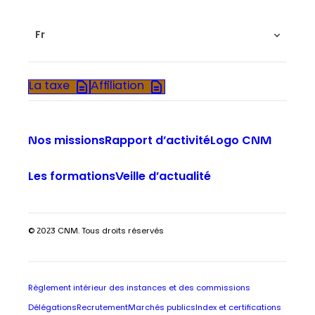
Fr
La taxe
Affiliation
Nos missions
Rapport d’activité
Logo CNM
Les formations
Veille d’actualité
© 2023 CNM. Tous droits réservés
Règlement intérieur des instances et des commissions
Délégations
Recrutement
Marchés publics
Index et certifications