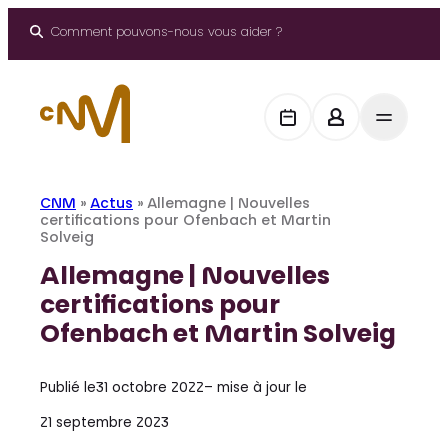
Aller
au
Comment pouvons-nous vous aider ?
contenu
CNM
»
Actus
»
Allemagne | Nouvelles
certifications pour Ofenbach et Martin
Solveig
Allemagne | Nouvelles
certifications pour
Ofenbach et Martin Solveig
Publié le
31 octobre 2022
– mise à jour le
21 septembre 2023