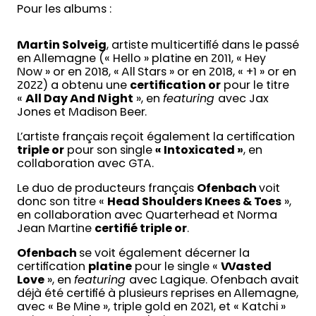
Pour les albums :
Martin Solveig
, artiste multicertifié dans le passé
en Allemagne (« Hello » platine en 2011, « Hey
Now » or en 2018, « All Stars » or en 2018, « +1 » or en
2022) a obtenu une
certification or
pour le titre
«
All Day And Night
», en
featuring
avec Jax
Jones et Madison Beer.
L’artiste français reçoit également la certification
triple or
pour son single
« Intoxicated »
, en
collaboration avec GTA.
Le duo de producteurs français
Ofenbach
voit
donc son titre «
Head Shoulders Knees & Toes
»,
en collaboration avec Quarterhead et Norma
Jean Martine
certifié triple or
.
Ofenbach
se voit également décerner la
certification
platine
pour le single «
Wasted
Love
», en
featuring
avec Lagique. Ofenbach avait
déjà été certifié à plusieurs reprises en Allemagne,
avec « Be Mine », triple gold en 2021, et « Katchi »