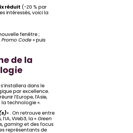
ix réduit
(-20 % par
tes intéressés, voici la
 nouvelle fenêtre ;
«
Promo Code
» puis
e de la
ologie
s’installera dans le
ique par excellence.
nir l’Europe, l’Asie,
t la technologie ».
(s)
« . On retrouve entre
l’IA, Web3, la «
Green
s,
gaming
et des focus
 des représentants de