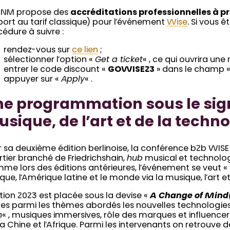
CNM propose des
accréditations professionnelles à pr
ort au tarif classique) pour l’événement
Wise
. Si vous ê
édure à suivre :
rendez-vous sur
ce lien
;
sélectionner l’option «
Get a ticket
« , ce qui ouvrira une
entrer le code discount «
GOWISE23
» dans le champ 
appuyer sur «
Apply
« .
e programmation sous le sign
sique, de l’art et de la techn
 sa deuxième édition berlinoise, la conférence b2b WISE 
tier branché de Friedrichshain,
hub
musical et technolog
e lors des éditions antérieures, l’événement se veut « réu
rique, l’Amérique latine et le monde via la musique, l’art e
ition 2023 est placée sous la devise «
A Change of Mind
es parmi les thèmes abordés les nouvelles technologies, 
h
« , musiques immersives, rôle des marques et influencer
la Chine et l’Afrique. Parmi les intervenants on retrouve