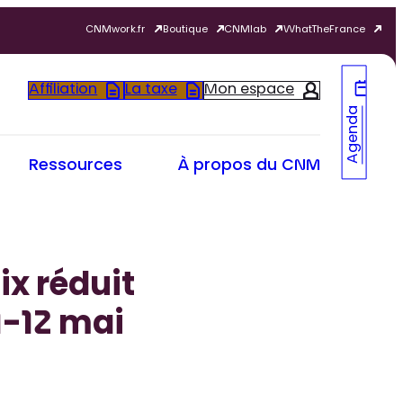
CNMwork.fr
Boutique
CNMlab
WhatTheFrance
Affiliation
La taxe
Mon espace
Agenda
Ressources
À propos du CNM
ix réduit
1-12 mai