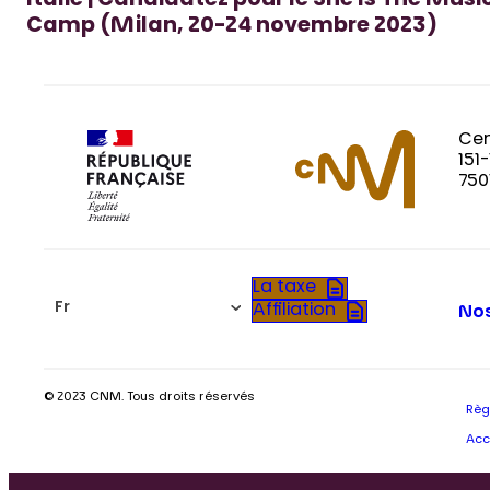
Italie | Candidatez pour le She Is The Mus
Camp (Milan, 20-24 novembre 2023)
Cen
151
750
La taxe
Fr
Affiliation
Nos
© 2023 CNM. Tous droits réservés
Règ
Acc