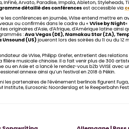
, InFiné, Arvato, Paradise, Impala, Ableton, Styleheads, Ti
gramme détaillé des conférences
est accessible via
c
re les conférences en journée, Wise entend mettre en av
veaux ou confirmés dans le cadre du «
Wise by Night
«
stes originaires d’Asie, d’Afrique, d’Amérique latine ainsi
grammés :
Ava Vegas (DE), Namakau Star (ZA), Temp
a Unsound (US)
joueront lors des soirées du 11 ou du 12 m
ondateur de Wise, Philipp Grefer, entretient des relations 
a filière musicale chinoise. Il a fait venir plus de 300 arti
ne ou en Asie et a lancé le rendez-vous b2b WISE avec 
essionel annexe ainsi qu’un festival en 2018 à Pékin.
i les partenaires de l’événement berlinois figurent Fuga,
 Institute, Eurosonic Noorderslag et le Reeperbahn Festi