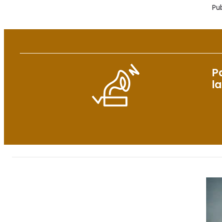
Pub
P
l