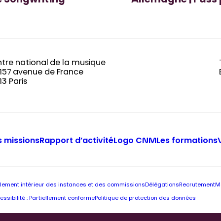
ic Songwriting
Allemagne | Pass p
tre national de la musique
-157 avenue de France
13 Paris
 missions
Rapport d’activité
Logo CNM
Les formations
lement intérieur des instances et des commissions
Délégations
Recrutement
M
essibilité : Partiellement conforme
Politique de protection des données