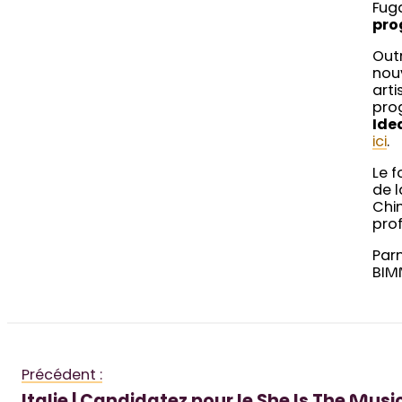
Fuga
pro
Out
nou
arti
pro
Ide
ici
.
Le f
de l
Chi
prof
Parm
BIMM
Précédent :