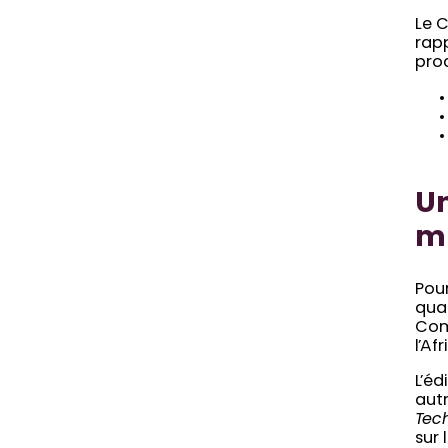
Le 
rapp
proc
Un
mu
Pour
quar
Comm
l’Af
L’éd
autr
Tec
sur 