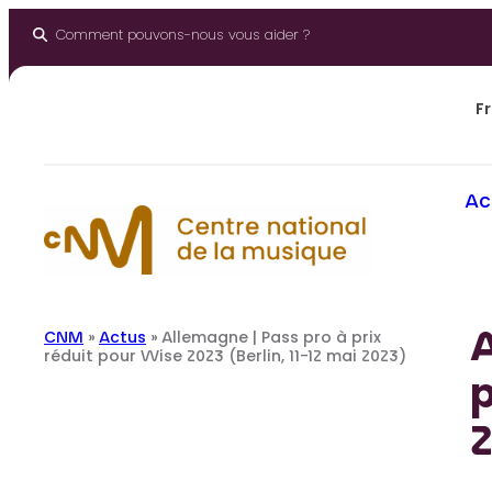
Aller
au
Comment pouvons-nous vous aider ?
contenu
Fr
Ac
A
CNM
»
Actus
»
Allemagne | Pass pro à prix
réduit pour Wise 2023 (Berlin, 11-12 mai 2023)
p