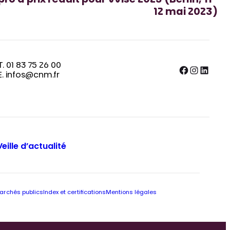
ro à prix réduit pour Wise 2023 (Berlin, 11-
12 mai 2023)
T. 01 83 75 26 00
Facebook
Instagram
LinkedIn
E. infos@cnm.fr
Veille d’actualité
archés publics
Index et certifications
Mentions légales