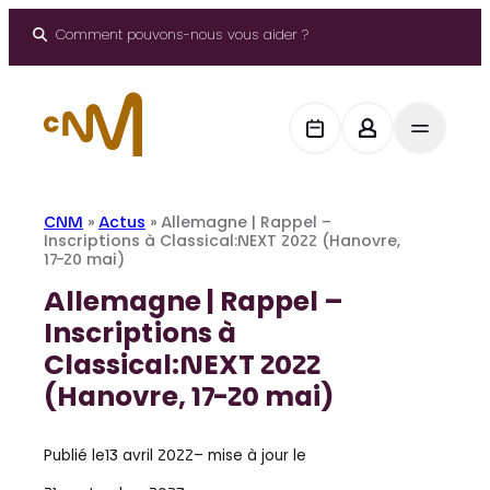
Aller
au
Comment pouvons-nous vous aider ?
contenu
CNM
»
Actus
»
Allemagne | Rappel –
Inscriptions à Classical:NEXT 2022 (Hanovre,
17-20 mai)
Allemagne | Rappel –
Inscriptions à
Classical:NEXT 2022
(Hanovre, 17-20 mai)
Publié le
13 avril 2022
– mise à jour le