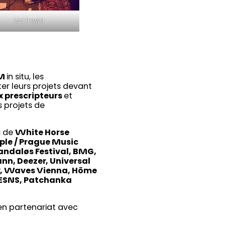
Uzi Freyja
NM
in situ, les
ter leurs projets devant
x prescripteurs
et
s projets de
s de
White Horse
ople / Prague Music
kandaløs Festival, BMG,
n, Deezer, Universal
y, Waves Vienna, Höme
, ESNS, Patchanka
 en partenariat avec