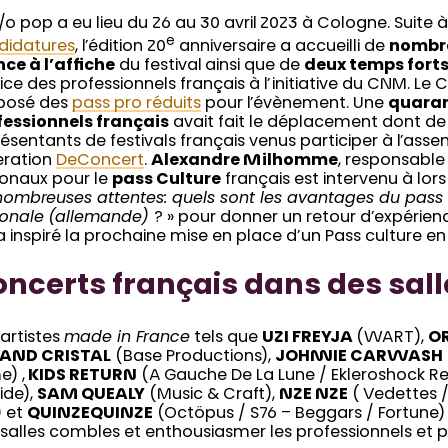
/o pop a eu lieu du 26 au 30 avril 2023 à Cologne. Suite 
e
didatures
, l’édition 20
anniversaire a accueilli de
nombre
ce à l’affiche
du festival ainsi que de
deux temps fort
ice des professionnels français à l’initiative du CNM. L
posé des
pass pro réduits
pour l’évènement. Une
quaran
fessionnels français
avait fait le déplacement dont d
ésentants de festivals français venus participer à l’ass
eration
DeConcert
.
Alexandre Milhomme
, responsable
ionaux pour le
pass Culture
français est intervenu à lor
ombreuses attentes: quels sont les avantages du pass c
ionale
(allemande)
? » pour donner un retour d’expérien
a inspiré la prochaine mise en place d’un Pass culture e
ncerts français dans des sal
artistes
made in France
tels que
UZI FREYJA
(WART),
OR
AND CRISTAL
(Base Productions),
JOHNNIE CARWASH
e) ,
KIDS RETURN
(A Gauche De La Lune / Ekleroshock R
ide),
SAM QUEALY
(Music & Craft),
NZE NZE
( Vedettes
) et
QUINZEQUINZE
(Octöpus / S76 – Beggars / Fortune)
salles combles et enthousiasmer les professionnels et p