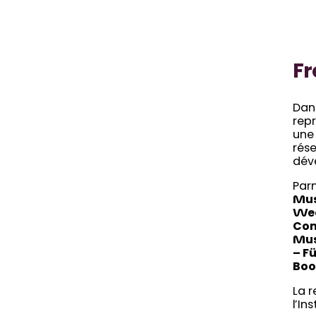
Fr
Dan
repr
un
rés
dév
Parm
Mus
Wee
Com
Mus
– F
Boo
La r
l’In