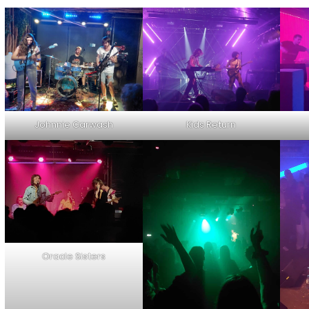
Johnnie Carwash
Kids Return
Oracle Sisters