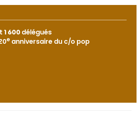
et
1 600
délégués
e
 20
anniversaire du c/o pop