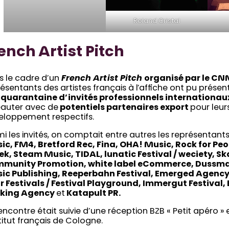
Roland Cristal
ench Artist Pitch
s le cadre d’un
French Artist Pitch
organisé par le C
ésentants des artistes français à l’affiche ont pu présen
e
quarantaine d’invités professionnels internationau
eauter avec de
potentiels partenaires export
pour leur
eloppement respectifs.
i les invités, on comptait entre autres les représentant
ic, FM4, Bretford Rec, Fina, OHA! Music, Rock for Pe
k, Steam Music, TIDAL, lunatic Festival / weciety, S
munity Promotion, white label eCommerce, Dussman
ic Publishing, Reeperbahn Festival, Emerged Agenc
ür Festivals / Festival Playground, Immergut Festival
king Agency
et
Katapult PR.
encontre était suivie d’une réception B2B « Petit apéro »
stitut français de Cologne.