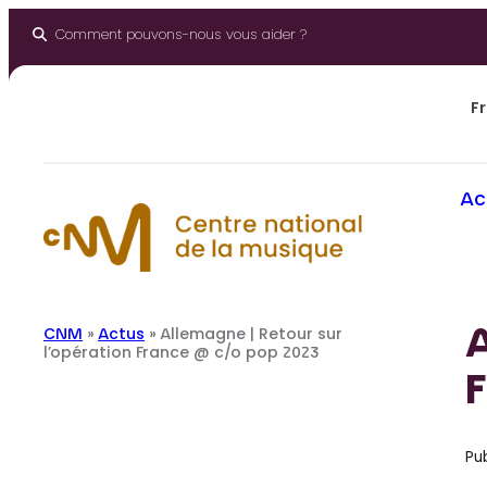
Aller
au
Comment pouvons-nous vous aider ?
contenu
Fr
Ac
A
CNM
»
Actus
»
Allemagne | Retour sur
l’opération France @ c/o pop 2023
F
Pub