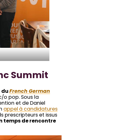
nc Summit
n du
French German
c/o pop. Sous la
ntion et de Daniel
un
appel à candidatures
 prescripteurs et issus
un temps de rencontre