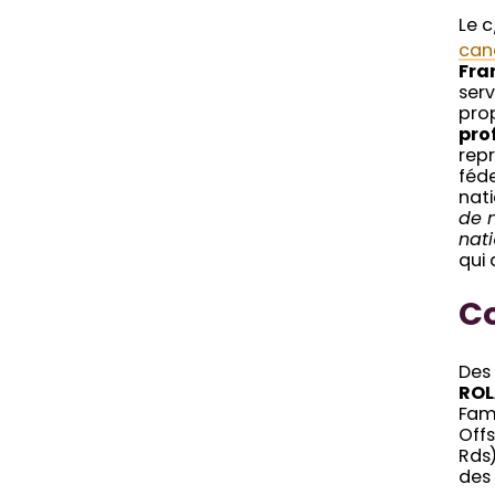
Le c
can
Fran
serv
pro
pro
repr
féd
nat
de n
nat
qui 
Co
Des 
ROL
Fam
Offs
Rds
des 