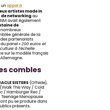
à un
appel à
ux artistes made in
s de networking
au
e CNM avait également
taine de
e nombreux
emblée générale de la
 des partenariats
s du panel «
200 euros et
ulture à l’échelle
ce sur le modèle français
n Allemagne.
les combles
ACLE SISTERS
(Offside),
(Walk This Way / Cold
ec / Hamburger Rec /
 / Teenage Menopause
 ont pu se produire dans
ublics présents.