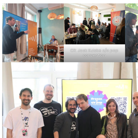
CR: Jack Kulcke c/o pop
convention