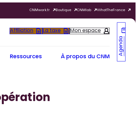
CNMwork.fr
Boutique
CNMlab
WhatTheFrance
Affiliation
La taxe
Mon espace
Agenda
Ressources
À propos du CNM
opération