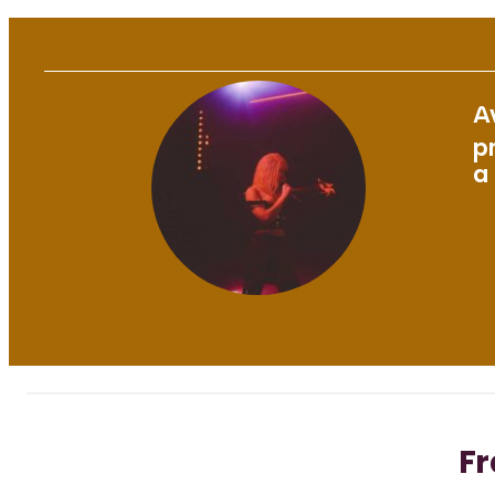
A
p
a
Fr