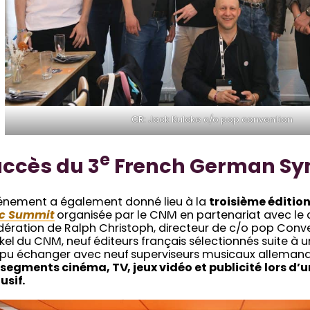
CR: Jack Kulcke c/o pop convention
e
ccès du 3
French German Sy
vénement a également donné lieu à la
troisième éditio
c Summit
organisée par le CNM en partenariat avec le 
ération de Ralph Christoph, directeur de c/o pop Conve
el du CNM, neuf éditeurs français sélectionnés suite à 
 pu échanger avec neuf superviseurs musicaux allemands
s
segments cinéma, TV, jeux vidéo et publicité
lors d’
usif.