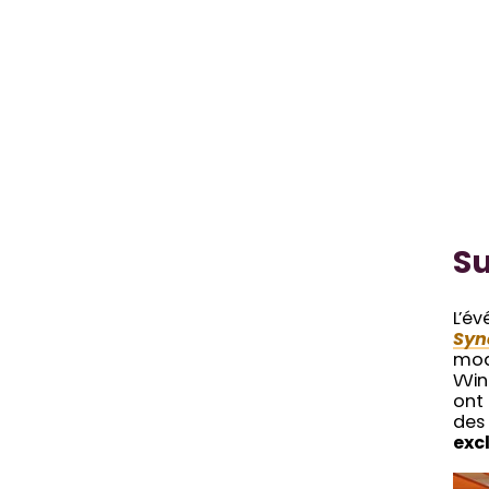
Su
L’é
Syn
mod
Wink
ont
de
excl