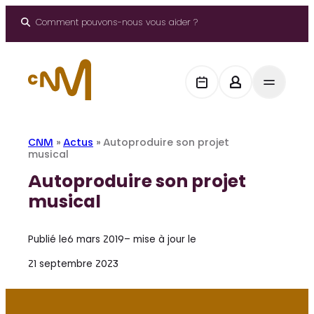
Aller
au
Comment pouvons-nous vous aider ?
contenu
CNM
»
Actus
»
Autoproduire son projet
musical
Autoproduire son projet
musical
Publié le
6 mars 2019
– mise à jour le
21 septembre 2023