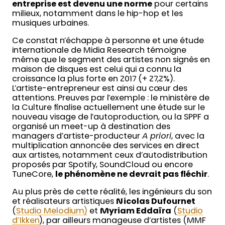
entreprise est devenu une norme
pour certains
milieux, notamment dans le hip-hop et les
musiques urbaines.
Ce constat n’échappe à personne et une étude
internationale de Midia Research témoigne
même que le segment des artistes non signés en
maison de disques est celui qui a connu la
croissance la plus forte en 2017 (+ 27,2%).
L’artiste-entrepreneur est ainsi au cœur des
attentions. Preuves par l’exemple : le ministère de
la Culture finalise actuellement une étude sur le
nouveau visage de l’autoproduction, ou la SPPF a
organisé un meet-up à destination des
managers d’artiste-producteur
A priori
, avec la
multiplication annoncée des services en direct
aux artistes, notamment ceux d’autodistribution
proposés par Spotify, SoundCloud ou encore
TuneCore,
le phénomène ne devrait pas fléchir
.
Au plus près de cette réalité, les ingénieurs du son
et réalisateurs artistiques
Nicolas Dufournet
(
Studio Melodium)
et
Myriam Eddaïra
(
Studio
d’Ikken
), par ailleurs manageuse d’artistes (MMF