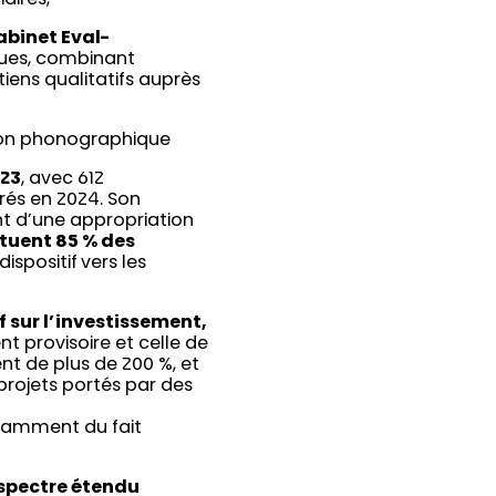
abinet Eval-
iques, combinant
tiens qualitatifs auprès
ction phonographique
023
, avec 612
vrés en 2024. Son
nt d’une appropriation
tuent 85 % des
ispositif vers les
if sur l’investissement,
nt provisoire et celle de
nt de plus de 200 %, et
rojets portés par des
otamment du fait
 spectre étendu