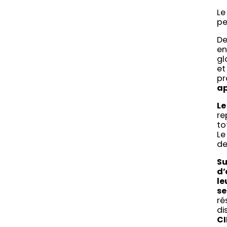
Le
pe
De
en
gl
et
pr
ap
Le
re
to
Le
de
Su
d’
le
se
ré
di
CI