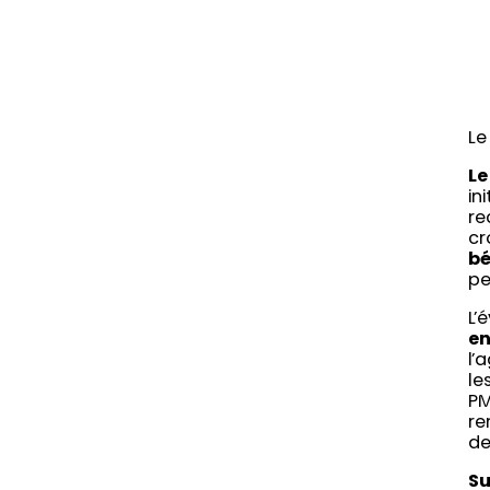
Le
Le
in
re
cr
bé
pe
L’
en
l’
le
PM
re
de
Su