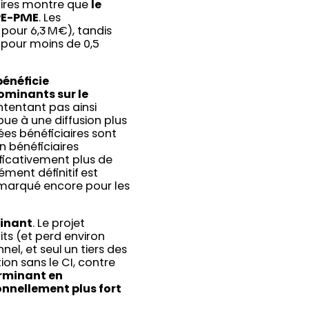
iaires montre que
le
TPE-PME
. Les
 pour 6,3 M€), tandis
 pour moins de 0,5
 bénéficie
minants sur le
ontentant pas ainsi
bue à une diffusion plus
ées bénéficiaires sont
n bénéficiaires
ficativement plus de
rément définitif est
s marqué encore pour les
minant
. Le projet
ts (et perd environ
el, et seul un tiers des
ion sans le CI, contre
erminant en
ionnellement plus fort