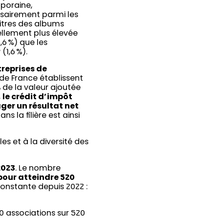
poraine,
ssairement parmi les
itres des albums
ellement plus élevée
,6 %) que les
(1,6 %).
treprises de
de France établissent
%
de la valeur ajoutée
,
le crédit d’impôt
ager un résultat net
ns la filière est ainsi
es et à la diversité des
2023
. Le nombre
 pour atteindre 520
constante depuis 2022 :
 associations sur 520