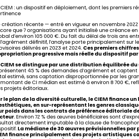
 CIEM : un dispositif en déploiement, dont les premiers ré
rtinence
 création récente — entré en vigueur en novembre 2022
core que 7 organisations ayant initialisé une créance e
obal d’environ 105 000 €. Du fait du délai de trois ans en
 l’agrément définitif, l’analyse porte principalement sur
ovisoires délivrés en 2023 et 2024.
Ces premiers chiffre
propriation progressive mais réelle du dispositif par
 CIEM se distingue par une distribution équilibrée du
présentent 45 % des demandes d’agrément et captent 4
tal estimé, sans captation disproportionnée par les gran
 montant de CI médian est estimé à environ 8 700 €, reflé
s projets éditoriaux.
r le plan de la diversité culturelle, le CIEM finance un
esthétiques, en sur-représentant les genres classique
ur poids dans les contrats de préférence éditoriale d
cteur
. Environ 72 % des œuvres bénéficiaires sont d’exp
sultat directement imputable à la clause de francophon
spositif.
La médiane de 30 œuvres prévisionnelles par p
EM finance principalement des projets artistiques 