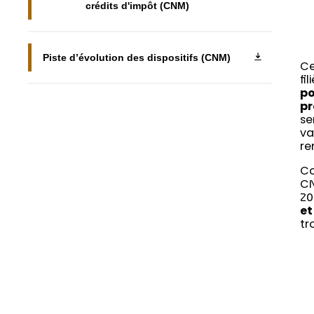
crédits d'impôt (CNM)
Piste d’évolution des dispositifs (CNM)
Ce
fi
po
pr
se
va
re
Co
C
20
et
tr