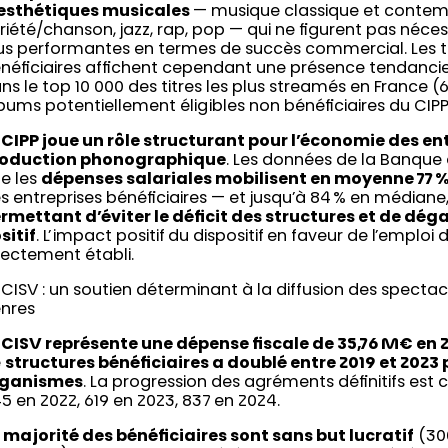
esthétiques musicales
— musique classique et contem
riété/chanson, jazz, rap, pop — qui ne figurent pas néce
us performantes en termes de succès commercial. Les t
néficiaires affichent cependant une présence tendanci
ns le top 10 000 des titres les plus streamés en France (6
bums potentiellement éligibles non bénéficiaires du CIPP 
 CIPP joue un rôle structurant pour l’économie des en
oduction phonographique
. Les données de la Banque 
e les
dépenses salariales mobilisent en moyenne 77 
s entreprises bénéficiaires — et jusqu’à 84 % en médiane
rmettant d’éviter le déficit des structures et de dég
sitif
. L’impact positif du dispositif en faveur de l’emploi da
rectement établi.
 CISV : un soutien déterminant à la diffusion des spectacl
nres
 CISV représente une dépense fiscale de 35,76 M€ en 
e
structures bénéficiaires a doublé entre 2019 et 2023
rganismes
. La progression des agréments définitifs est 
5 en 2022, 619 en 2023, 837 en 2024.
 majorité des bénéficiaires sont sans but lucratif
(300