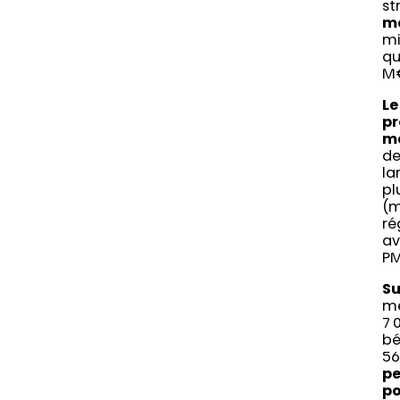
st
mo
mi
qu
M
Le
pr
m
de
la
pl
(m
ré
av
P
Su
mé
7 
bé
56
pe
po