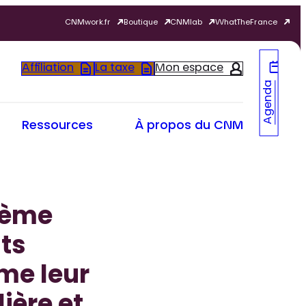
CNMwork.fr
Boutique
CNMlab
WhatTheFrance
Affiliation
La taxe
Mon espace
Agenda
Ressources
À propos du CNM
xième
its
me leur