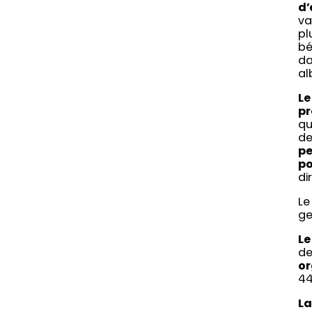
d’
va
pl
bé
da
al
Le
pr
qu
de
pe
po
di
Le
ge
Le
d
o
44
La