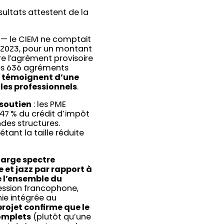
sultats attestent de la
 — le CIEM ne comptait
n 2023, pour un montant
tre l’agrément provisoire
 les 636 agréments
s témoignent d’une
 les professionnels
.
 soutien
: les PME
7 % du crédit d’impôt
des structures.
tant la taille réduite
 large spectre
 et jazz par rapport à
e l’ensemble du
ression francophone,
ie intégrée au
rojet confirme que le
complets
(plutôt qu’une