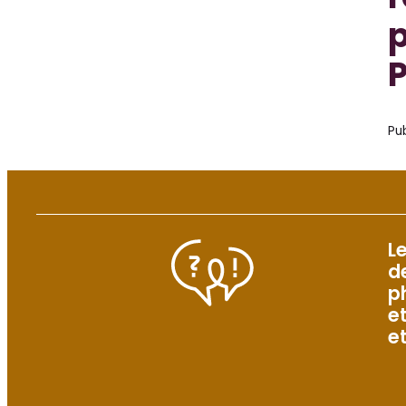
r
p
P
Pub
L
d
p
e
e