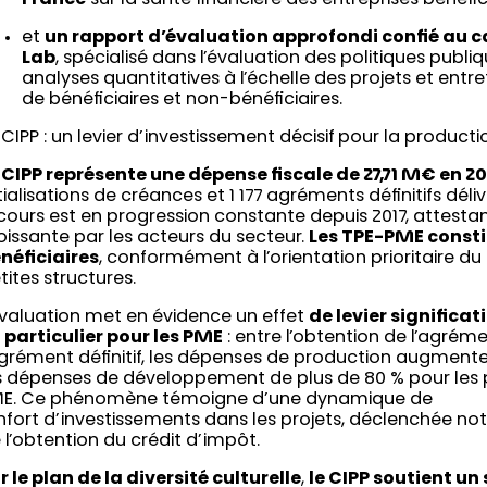
et
un rapport d’évaluation approfondi confié au c
Lab
, spécialisé dans l’évaluation des politiques publ
analyses quantitatives à l’échelle des projets et entre
de bénéficiaires et non-bénéficiaires.
 CIPP : un levier d’investissement décisif pour la produ
 CIPP représente une dépense fiscale de 27,71 M€ en 2
itialisations de créances et 1 177 agréments définitifs déli
cours est en progression constante depuis 2017, attesta
oissante par les acteurs du secteur.
Les TPE-PME consti
néficiaires
, conformément à l’orientation prioritaire du d
tites structures.
évaluation met en évidence un effet
de levier significat
 particulier pour les PME
: entre l’obtention de l’agréme
agrément définitif, les dépenses de production augmente
s dépenses de développement de plus de 80 % pour les p
E. Ce phénomène témoigne d’une dynamique de
nfort d’investissements dans les projets, déclenchée n
 l’obtention du crédit d’impôt.
r le plan de la diversité culturelle
,
le CIPP soutient un