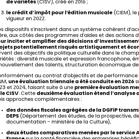
de variétés
(CISV), créé en 2016 ;
le crédit d’impôt pour l’édition musicale
(CIEM), le 
vigueur en 2022.
s dispositifs s’inscrivent dans un système cohérent d
lière, aux côtés des programmes d’aides et des actions
ur inciter et amplifier des décisions d’investisseme
ojets potentiellement risqués artistiquement et é
rvent des objectifs de politique culturelle dans le cham
riétés : diversité musicale et expression francophone, 
nouvellement des talents, structuration économique des
nformément au contrat d’objectifs et de performance
NM,
une évaluation triennale a été conduite en 2026
su
23 et 2024, faisant suite à une
première évaluation men
 le CISV
. Cette
deuxième évaluation étend l’analyse 
ois approches complémentaires :
des données fiscales agrégées de la DGFiP transmi
DEPS
(Département des études, de la prospective, des
documentation – ministère de la Culture),
deux études comparatives menées par le service A
France
sur la santé financière des entreprises bénéfic