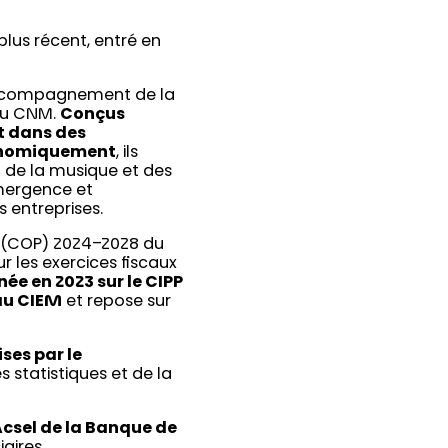
plus récent, entré en
’accompagnement de la
 du CNM.
Conçus
nt dans des
conomiquement
, ils
p de la musique et des
émergence et
 entreprises.
 (COP) 2024–2028 du
r les exercices fiscaux
ée en 2023 sur le CIPP
au CIEM
et repose sur
ses par le
 statistiques et de la
csel de la Banque de
iaires,