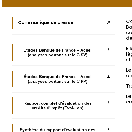
Co
Communiqué de presse
Ba
co
de
El
Études Banque de France – Acsel
lé
(analyses portant sur le CISV)
st
Le
an
Études Banque de France – Acsel
(analyses portant sur le CIPP)
Tr
Le
cr
Rapport complet d'évaluation des
crédits d'impôt (Eval-Lab)
Synthèse du rapport d'évaluation des