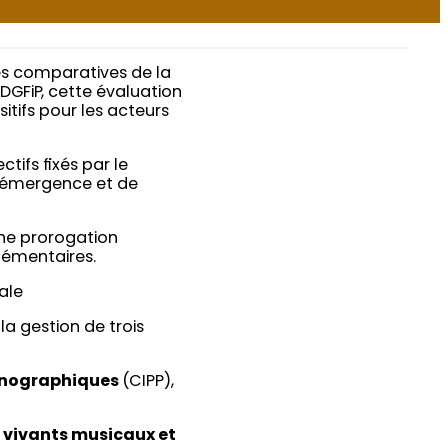
es comparatives de la
DGFiP, cette évaluation
ositifs pour les acteurs
tifs fixés par le
 l’émergence et de
ne prorogation
plémentaires.
cale
la gestion de trois
honographiques
(CIPP),
s vivants musicaux et