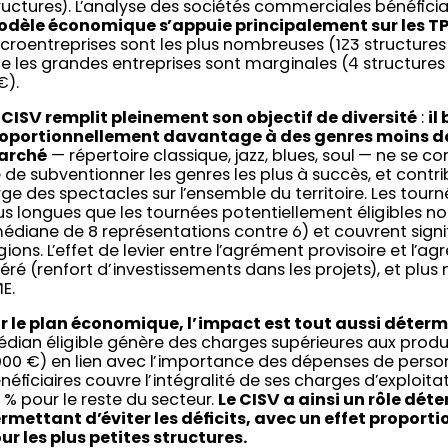
ructures). L’analyse des sociétés commerciales bénéfic
dèle économique s’appuie principalement sur les 
croentreprises sont les plus nombreuses (123 structures
e les grandes entreprises sont marginales (4 structures
€).
 CISV remplit pleinement son objectif de diversité
:
il
oportionnellement davantage à des genres moins do
arché
— répertoire classique, jazz, blues, soul — ne se c
 de subventionner les genres les plus à succès, et contri
rge des spectacles sur l’ensemble du territoire. Les tourn
us longues que les tournées potentiellement éligibles no
édiane de 8 représentations contre 6) et couvrent signi
gions. L’effet de levier entre l’agrément provisoire et l’ag
éré (renfort d’investissements dans les projets), et plu
ME.
r le plan économique, l’impact est tout aussi déter
dian éligible génère des charges supérieures aux produi
000 €) en lien avec l’importance des dépenses de personn
néficiaires couvre l’intégralité de ses charges d’exploitat
 % pour le reste du secteur.
Le CISV a ainsi un rôle dét
rmettant d’éviter les déficits, avec un effet proport
ur les plus petites structures.