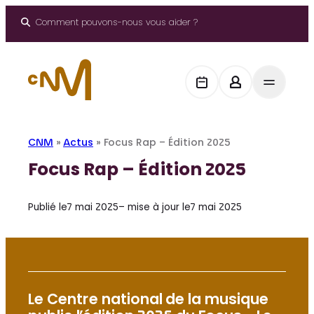
Aller
au
Comment pouvons-nous vous aider ?
contenu
CNM
»
Actus
»
Focus Rap – Édition 2025
Focus Rap – Édition 2025
Publié le
7 mai 2025
– mise à jour le
7 mai 2025
Le Centre national de la musique