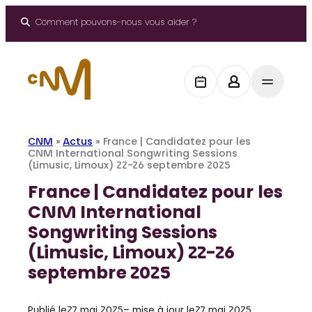
Aller
au
Comment pouvons-nous vous aider ?
contenu
CNM
»
Actus
»
France | Candidatez pour les
CNM International Songwriting Sessions
(Limusic, Limoux) 22-26 septembre 2025
France | Candidatez pour les
CNM International
Songwriting Sessions
(Limusic, Limoux) 22-26
septembre 2025
Publié le
27 mai 2025
– mise à jour le
27 mai 2025