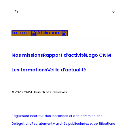
Fr
La taxe
Affiliation
Nos missions
Rapport d’activité
Logo CNM
Les formations
Veille d’actualité
© 2023 CNM. Tous droits réservés
Règlement intérieur des instances et des commissions
Délégations
Recrutement
Marchés publics
Index et certifications