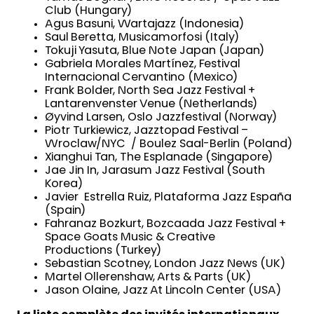
Club (Hungary)
Agus Basuni, Wartajazz (Indonesia)
Saul Beretta, Musicamorfosi (Italy)
Tokuji Yasuta, Blue Note Japan (Japan)
Gabriela Morales Martínez, Festival
Internacional Cervantino (Mexico)
Frank Bolder, North Sea Jazz Festival +
Lantarenvenster Venue (Netherlands)
Øyvind Larsen, Oslo Jazzfestival (Norway)
Piotr Turkiewicz, Jazztopad Festival –
Wroclaw/NYC / Boulez Saal-Berlin (Poland)
Xianghui Tan, The Esplanade (Singapore)
Jae Jin In, Jarasum Jazz Festival (South
Korea)
Javier Estrella Ruiz, Plataforma Jazz España
(Spain)
Fahranaz Bozkurt, Bozcaada Jazz Festival +
Space Goats Music & Creative
Productions (Turkey)
Sebastian Scotney, London Jazz News (UK)
Martel Ollerenshaw, Arts & Parts (UK)
Jason Olaine, Jazz At Lincoln Center (USA)