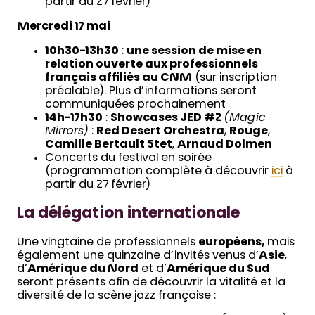
partir du 27 février)
Mercredi 17 mai
10h30-13h30
:
une session de mise en
relation ouverte aux professionnels
français affiliés au CNM
(sur inscription
préalable). Plus d’informations seront
communiquées prochainement
14h-17h30
:
Showcases JED #2
(Magic
Mirrors)
:
Red Desert Orchestra
,
Rouge
,
Camille Bertault 5tet
,
Arnaud Dolmen
Concerts du festival en soirée
(programmation complète à découvrir
ici
à
partir du 27 février)
La délégation internationale
Une vingtaine de professionnels
européens,
mais
également une quinzaine d’invités venus d’
Asie
,
d’
Amérique du Nord
et d’
Amérique du Sud
seront présents afin de découvrir la vitalité et la
diversité de la scène jazz française :