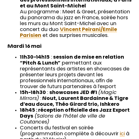
des professionnels internationaux, à Paris
et au Mont Saint-Michel
Au programme : Meet & Greet, présentation
du panorama du jazz en France, soirée hors
les murs au Mont Saint-Michel avec un
concert du duo
Vincent Peirani/Emile
Parisien
et des surprises musicales.
Mardi 16 mai
11h30-14h15
:
session de mise en relation
“Pitch & Lunch”
permettant aux
représentants des artistes en showcases de
présenter leurs projets devant les
professionnels internationaux, afin de
trouver de futurs partenaires à l’export
15h-18h30
:
showcases JED #1
(Magic
Mirrors)
:
Nout, Laurent Bardainne & Tigre
d’eau douce, Théo Girard trio, Ishkero
18h45 : réception officielle des Jazz Export
Days
(Salons de l’hôtel de ville de
Coutances)
Concerts du festival en soirée
(programmation complète à découvrir
ici
à