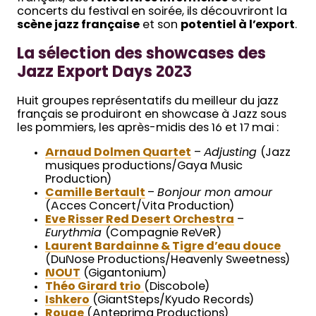
concerts du festival en soirée, ils découvriront la
scène jazz française
et son
potentiel à l’export
.
La sélection des showcases des
Jazz Export Days 2023
Huit groupes représentatifs du meilleur du jazz
français se produiront en showcase à Jazz sous
les pommiers, les après-midis des 16 et 17 mai :
Arnaud Dolmen Quartet
–
Adjusting
(Jazz
musiques productions/Gaya Music
Production)
Camille Bertault
–
Bonjour mon amour
(Acces Concert/Vita Production)
Eve Risser Red Desert Orchestra
–
Eurythmia
(Compagnie ReVeR)
Laurent Bardainne & Tigre d’eau douce
(DuNose Productions/Heavenly Sweetness)
NOUT
(Gigantonium)
Théo Girard trio
(Discobole)
Ishkero
(GiantSteps/Kyudo Records)
Rouge
(Anteprima Productions)