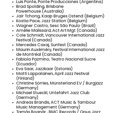
Luis Ponte, Ponte Producciones (Argentina)
Brad Spolding, Brisbane
Powerhouse (Australia)
Jaïr Tchong, Kaap Bruges Ostend (Belgium)
Kostia Pace, Jazz Station (Belgium)
Wagner Castro, Sesc São Paulo (Brazil)
Amélie Malissard, Act·Art·Mgt (Canada)
Cole Schmidt, Vancouver International Jazz
Festival (Canada)
Mercedes Caxaj, Sunfest (Canada)
Maurin Auxéméry, Festival International Jazz
de Montréal (Canada)
Fabiola Pazmino, Teatro Nacional Sucre
(Ecuador)
Eva Saar, Jazzkaar (Estonia)
Matti Lappalainen, April Jazz Festival
(Finland)
Christine Sörries, Münsterland E.V / Burgjazz
(Germany)
Michael Stueckl, Untefahrt Jazz Club
(Germany)
Andreas Brandis, ACT Music & Tambour
Music Management (Germany)
Tamás Bognár , BMC Records / Opus Jazz