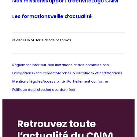
Nos missions
Rapport d’activité
Logo CNM
Les formations
Veille d’actualité
© 2023 CNM. Tous droits réservés
Règlement intérieur des instances et des commissions
Délégations
Recrutement
Marchés publics
Index et certifications
Mentions légales
Accessibilité : Partiellement conforme
Politique de protection des données
Retrouvez toute
l’actualité du CNM