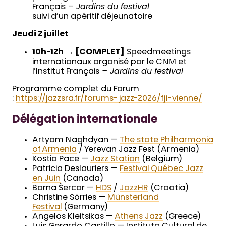
Français
– Jardins du festival
suivi d’un apéritif déjeunatoire
Jeudi 2 juillet
10h-12h
→
[COMPLET]
Speedmeetings
internationaux organisé par le CNM et
l’Institut Français
– Jardins du festival
Programme complet du Forum
:
https://jazzsra.fr/forums-jazz-2026/fji-vienne/
Délégation internationale
Artyom Naghdyan —
The state Philharmonia
of Armenia
/ Yerevan Jazz Fest (Armenia)
Kostia Pace —
Jazz Station
(Belgium)
Patricia Deslauriers —
Festival Québec Jazz
en Juin
(Canada)
Borna Šercar —
HDS
/
JazzHR
(Croatia)
Christine Sörries —
Münsterland
Festival
(Germany)
Angelos Kleitsikas —
Athens Jazz
(Greece)