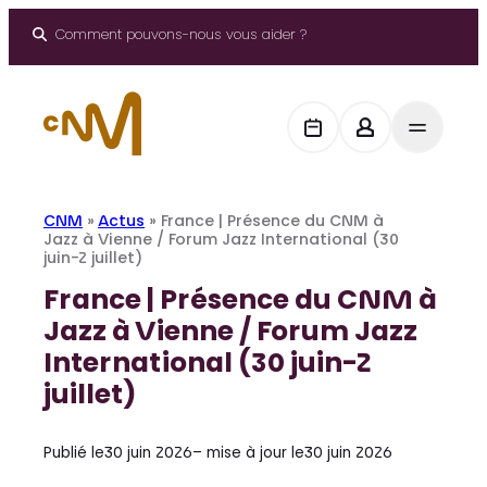
Aller
au
Comment pouvons-nous vous aider ?
contenu
CNM
»
Actus
»
France | Présence du CNM à
Jazz à Vienne / Forum Jazz International (30
juin-2 juillet)
France | Présence du CNM à
Jazz à Vienne / Forum Jazz
International (30 juin-2
juillet)
Publié le
30 juin 2026
– mise à jour le
30 juin 2026