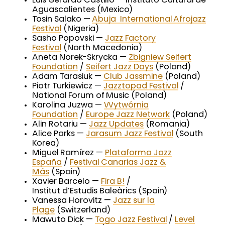
Luis Gerardo Castillo — Instituto Cultural de
Aguascalientes (Mexico)
Tosin Salako —
Abuja International Afrojazz
Festival
(Nigeria)
Sasho Popovski —
Jazz Factory
Festival
(North Macedonia)
Aneta Norek-Skrycka —
Zbigniew Seifert
Foundation
/
Seifert Jazz Days
(Poland)
Adam Tarasiuk —
Club Jassmine
(Poland)
Piotr Turkiewicz —
Jazztopad Festival
/
National Forum of Music (Poland)
Karolina Juzwa —
Wytwórnia
Foundation
/
Europe Jazz Network
(Poland)
Alin Rotariu —
Jazz Updates
(Romania)
Alice Parks —
Jarasum Jazz Festival
(South
Korea)
Miguel Ramírez —
Plataforma Jazz
España
/
Festival Canarias Jazz &
Más
(Spain)
Xavier Barcelo —
Fira B!
/
Institut d’Estudis Baleàrics (Spain)
Vanessa Horovitz —
Jazz sur la
Plage
(Switzerland)
Mawuto Dick —
Togo Jazz Festival
/
Level