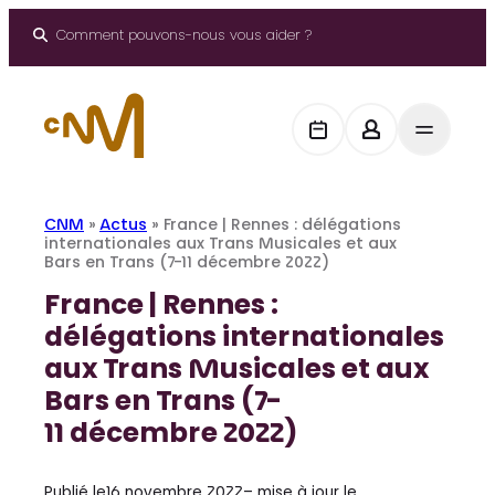
Aller
au
Comment pouvons-nous vous aider ?
contenu
CNM
»
Actus
»
France | Rennes : délégations
internationales aux Trans Musicales et aux
Bars en Trans (7-11 décembre 2022)
France | Rennes :
délégations internationales
aux Trans Musicales et aux
Bars en Trans (7-
11 décembre 2022)
Publié le
16 novembre 2022
– mise à jour le