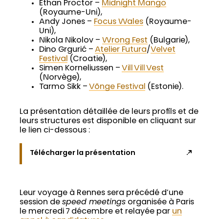
Ethan Proctor –
Midnight Mango
(Royaume-Uni),
Andy Jones –
Focus Wales
(Royaume-
Uni),
Nikola Nikolov –
Wrong Fest
(Bulgarie),
Dino Grgurić –
Atelier Futura
/
Velvet
Festival
(Croatie),
Simen Korneliussen –
Vill Vill Vest
(Norvège),
Tarmo Sikk –
Võnge Festival
(Estonie).
La présentation détaillée de leurs profils et de
leurs structures est disponible en cliquant sur
le lien ci-dessous :
Télécharger la présentation
Leur voyage à Rennes sera précédé d’une
session de
speed meetings
organisée à Paris
le mercredi 7 décembre et relayée par
un