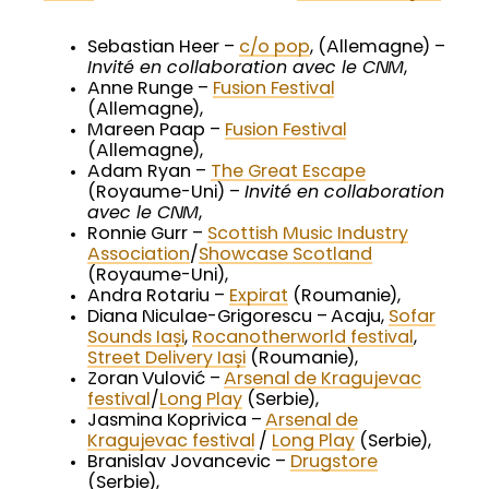
Sebastian Heer –
c/o pop
, (Allemagne) –
Invité en collaboration avec le CNM
,
Anne Runge –
Fusion Festival
(Allemagne),
Mareen Paap –
Fusion Festival
(Allemagne),
Adam Ryan –
The Great Escape
(Royaume-Uni) –
Invité en collaboration
avec le CNM
,
Ronnie Gurr –
Scottish Music Industry
Association
/
Showcase Scotland
(Royaume-Uni),
Andra Rotariu –
Expirat
(Roumanie),
Diana Niculae-Grigorescu – Acaju,
Sofar
Sounds Iași
,
Rocanotherworld festival
,
Street Delivery Iași
(Roumanie),
Zoran Vulović –
Arsenal de Kragujevac
festival
/
Long Play
(Serbie),
Jasmina Koprivica –
Arsenal de
Kragujevac festival
/
Long Play
(Serbie),
Branislav Jovancevic –
Drugstore
(Serbie),