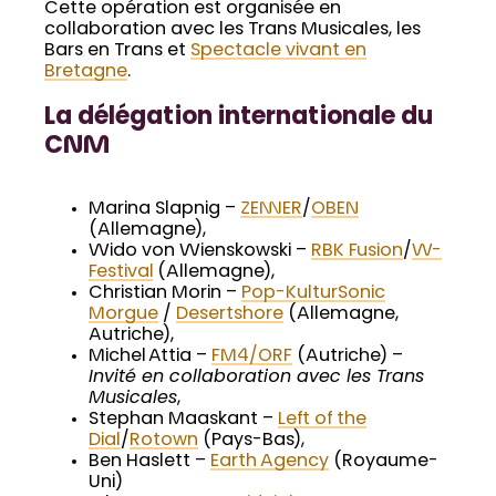
Cette opération est organisée en
collaboration avec les Trans Musicales, les
Bars en Trans et
Spectacle vivant en
Bretagne
.
La délégation internationale du
CNM
Marina Slapnig –
ZENNER
/
OBEN
(Allemagne),
Wido von Wienskowski –
RBK Fusion
/
W-
Festival
(Allemagne),
Christian Morin –
Pop-Kultur
Sonic
Morgue
/
Desertshore
(Allemagne,
Autriche),
Michel Attia –
FM4/ORF
(Autriche) –
Invité en collaboration avec les Trans
Musicales
,
Stephan Maaskant –
Left of the
Dial
/
Rotown
(Pays-Bas),
Ben Haslett –
Earth Agency
(Royaume-
Uni)