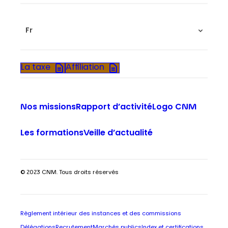
Fr
La taxe
Affiliation
Nos missions
Rapport d’activité
Logo CNM
Les formations
Veille d’actualité
© 2023 CNM. Tous droits réservés
Règlement intérieur des instances et des commissions
Délégations
Recrutement
Marchés publics
Index et certifications