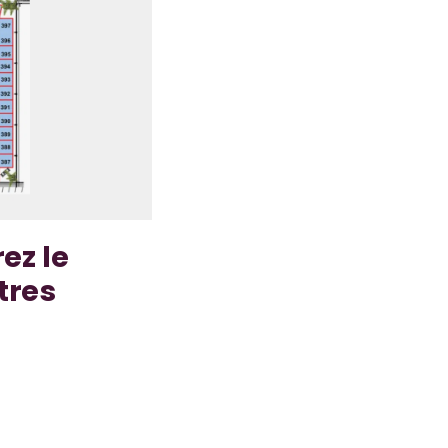
ez le
tres