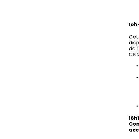
16h
Cet 
disp
de l
CNM
18h1
Com
acc