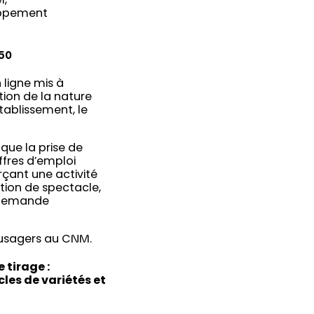
M,
oppement
150
n ligne mis à
tion de la nature
tablissement, le
que la prise de
offres d’emploi
çant une activité
tion de spectacle,
a demande
.
 usagers au CNM.
 tirage :
les de variétés et