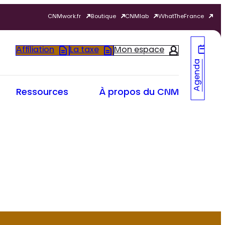
CNMwork.fr
Boutique
CNMlab
WhatTheFrance
Affiliation
La taxe
Mon espace
Agenda
Ressources
À propos du CNM