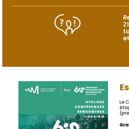
R
21
t
e
E
Le 
éta
(pr
Gra