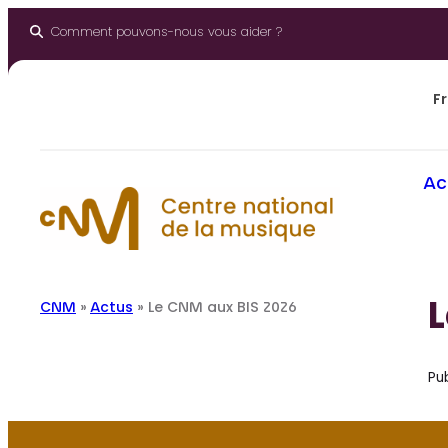
Aller
au
Comment pouvons-nous vous aider ?
contenu
Fr
Ac
CNM
»
Actus
»
Le CNM aux BIS 2026
Pub