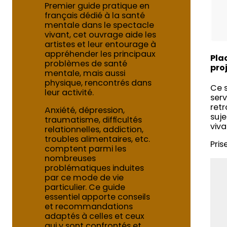
Premier guide pratique en
français dédié à la santé
mentale dans le spectacle
vivant, cet ouvrage aide les
artistes et leur entourage à
appréhender les principaux
Pla
problèmes de santé
pro
mentale, mais aussi
physique, rencontrés dans
Ce s
leur activité.
serv
retr
Anxiété, dépression,
suje
traumatisme, difficultés
viva
relationnelles, addiction,
troubles alimentaires, etc.
Pris
comptent parmi les
nombreuses
problématiques induites
par ce mode de vie
particulier. Ce guide
essentiel apporte conseils
et recommandations
adaptés à celles et ceux
qui y sont confrontés et