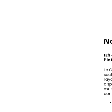
No
12h 
l’i
Le C
sec
rayo
disp
musi
cons