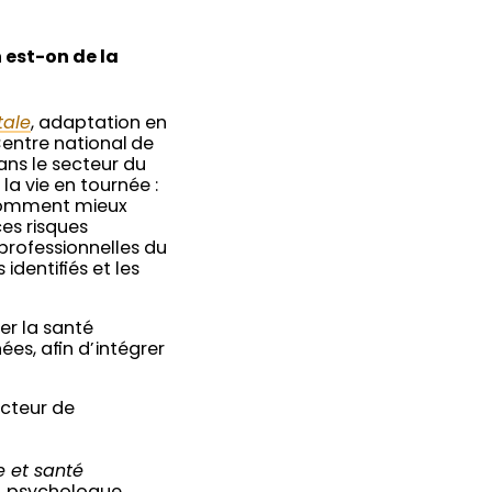
n est-on de la
tale
, adaptation en
Centre national de
ans le secteur du
 la vie en tournée :
… Comment mieux
es risques
 professionnelles du
identifiés et les
er la santé
es, afin d’intégrer
ducteur de
e et santé