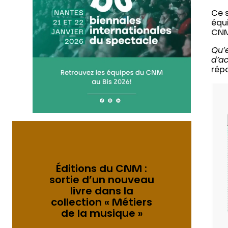
Ce s
équi
CNM,
Qu’e
d’a
rép
Éditions du CNM :
sortie d’un nouveau
livre dans la
collection « Métiers
de la musique »