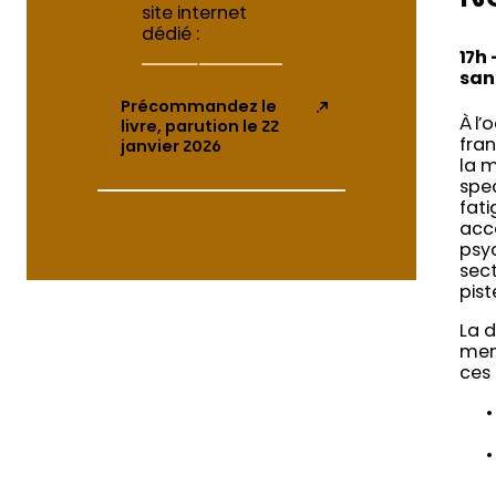
site internet
dédié :
boutique.cnm.fr
17h 
san
Précommandez le
À l’
livre, parution le 22
fran
janvier 2026
la m
spec
fati
acc
psyc
sect
pist
La 
ment
ces