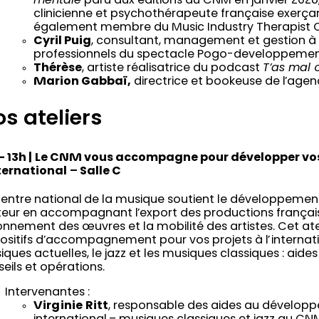
mentale
paru aux éditions du CNM en janvier 202
clinicienne et psychothérapeute française exerça
également membre du Music Industry Therapist Co
Cyril Puig
, consultant, management et gestion à 
professionnels du spectacle Pogo-developpemen
Thérèse
, artiste réalisatrice du podcast
T’as mal 
Marion Gabbaï,
directrice et bookeuse de l’age
s ateliers
– 13h |
Le CNM vous accompagne pour développer vos
nternational
–
Salle C
entre national de la musique soutient le développement
teur en accompagnant l’export des productions français
nnement des œuvres et la mobilité des artistes. Cet ate
ositifs d’accompagnement pour vos projets à l’internati
ques actuelles, le jazz et les musiques classiques : aides
eils et opérations.
Intervenantes :
Virginie
Ritt
, responsable des aides au dévelop