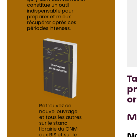
constitue un outil
indispensable pour
préparer et mieux
récupérer après ces
périodes intenses.
Ta
pr
o
Retrouvez ce
nouvel ouvrage
Me
et tous les autres
sur le stand
librairie du CNM
No
aux BIS et sur le