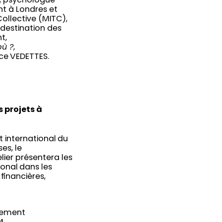
6, psychologue
nt à Londres et
llective (MITC),
destination des
t,
où ?
,
nce VEDETTES.
 projets à
 international du
es, le
lier présentera les
onal dans les
 financières,
pement