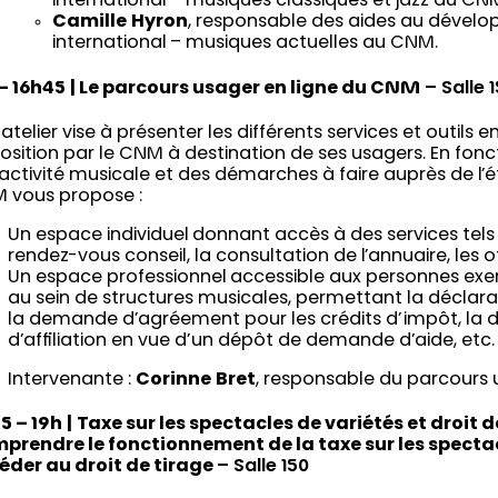
international – musiques classiques et jazz au CN
Camille
Hyron
, responsable des aides au dével
international – musiques actuelles au CNM.
 – 16h45
| Le parcours usager en ligne du CNM
– Salle 
atelier vise à présenter les différents services et outils e
osition par le CNM à destination de ses usagers. En fonc
’activité musicale et des démarches à faire auprès de l’é
 vous propose :
Un espace individuel donnant accès à des services tels 
rendez-vous conseil, la consultation de l’annuaire, les 
Un espace professionnel accessible aux personnes exer
au sein de structures musicales, permettant la déclara
la demande d’agréement pour les crédits d’impôt, l
d’affiliation en vue d’un dépôt de demande d’aide, etc
Intervenante :
Corinne
Bret
, responsable du parcours
5 – 19h
|
Taxe sur les spectacles de variétés et droit de
prendre le fonctionnement de la taxe sur les spectac
éder au droit de tirage
– Salle 150