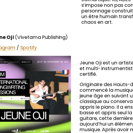
cathartique. Ici, ADÉ
s’impose non pas c
personnage construi
un être humain trans
chaos en art.
ne Oji
(Vivetama Publishing)
tagram
/
Spotify
Jeune Oji est un artis
et multi-instrumentist
certifié.
Originaire des Hauts-de
commencé la musique
jeune âge en suivant 
classique au conservato
appris le piano. Il a en
basse et appris seul la
guitare, cette dernièr
aujourd’hui un élémen
musique. Après avoir 