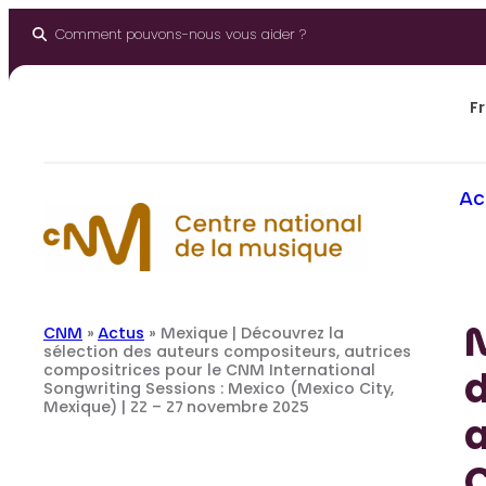
Aller
au
Comment pouvons-nous vous aider ?
contenu
Fr
Ac
M
CNM
»
Actus
»
Mexique | Découvrez la
sélection des auteurs compositeurs, autrices
compositrices pour le CNM International
Songwriting Sessions : Mexico (Mexico City,
Mexique) | 22 – 27 novembre 2025
a