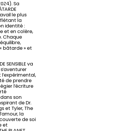
2024). Sa
BÂTARDE
avail le plus
flétant la
 identité :
e et en colère,
le. Chaque
quilibre,
 « bâtarde » et
DE SENSIBLE va
 s’aventurer
t l’expérimental,
té de prendre
égier l’écriture
rté
 dans son
nspirant de Dr.
s et Tyler, The
l’amour, la
écouverte de soi
e et