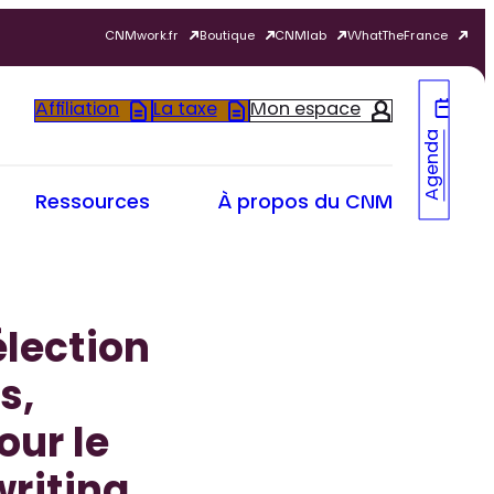
CNMwork.fr
Boutique
CNMlab
WhatTheFrance
Affiliation
La taxe
Mon espace
Agenda
Ressources
À propos du CNM
élection
s,
our le