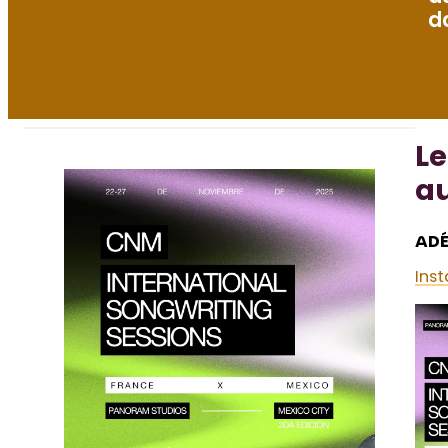
d
Le
au
ADÉ
Ins