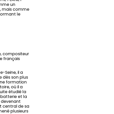
S THE PLANET
omme un
t, mais comme
formant le
te, compositeur
e français
-Seine, il a
 dès son plus
une formation
ire, où il a
suite étudié la
 batterie et la
e devenant
t central de sa
mené plusieurs