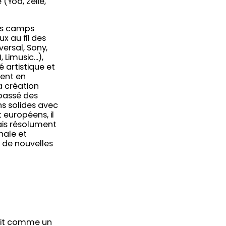
(Yoa, Zélie,
urs camps
ux au fil des
versal, Sony,
 Limusic…),
 artistique et
ent en
a création
 passé des
ns solides avec
t européens, il
is résolument
nale et
 de nouvelles
rit comme un