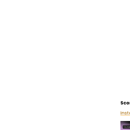
Sco
Ins