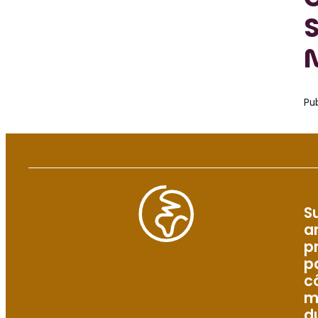
S
M
Pub
S
a
p
p
c
m
d