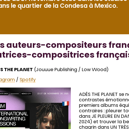
ans le quartier de la Condesa à Mexico.
s auteurs-compositeurs franç
trices-compositrices français
S THE PLANET
(Jouuue Publishing / Low Wood)
tagram
/
Spotify
ADÉS THE PLANET se no
contrastes émotionne
premiers albums équil
contraires : pleurer 
dans JE PLEURE EN D
2024) et trouver la b
chagrin dans UN TRÈS