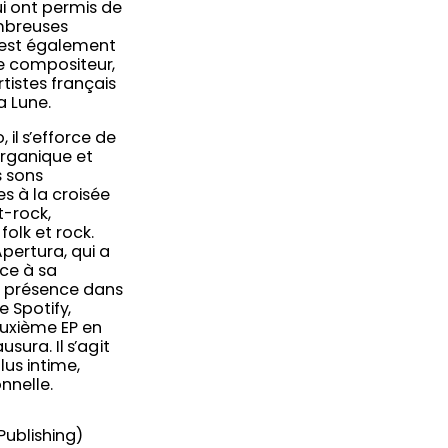
lui ont permis de
mbreuses
s’est également
e compositeur,
tistes français
a Lune.
, il s’efforce de
organique et
s sons
s à la croisée
t-rock,
folk et rock.
pertura, qui a
âce à sa
sa présence dans
e Spotify,
euxième EP en
usura. Il s’agit
lus intime,
nnelle.
Publishing)