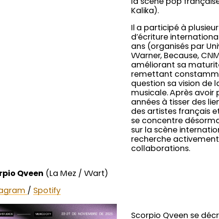
la scène pop française 
Kalika).
Il a participé à plusie
d’écriture internationa
ans (organisés par Uni
Warner, Because, CNM,
améliorant sa maturité
remettant constamm
question sa vision de l
musicale. Après avoir
années à tisser des lie
des artistes français e
se concentre désorma
sur la scène internatio
recherche activement
collaborations.
rpio Qveen
(La Mez / Wart)
tagram
/
Spotify
Scorpio Qveen se déc