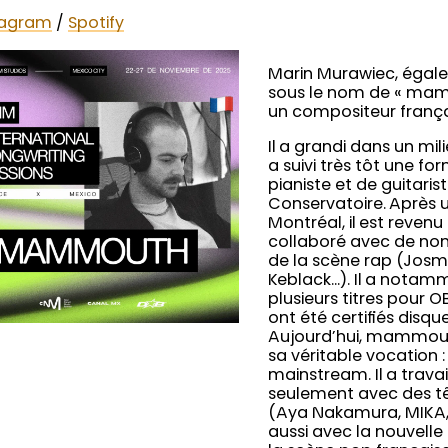
tagram
/
Spotify
Marin Murawiec, éga
sous le nom de « mam
un compositeur françai
Il a grandi dans un mili
a suivi très tôt une fo
pianiste et de guitaris
Conservatoire. Après 
Montréal, il est revenu
collaboré avec de nom
de la scène rap (Josm
Keblack…). Il a nota
plusieurs titres pour 
ont été certifiés disq
Aujourd’hui, mammout
sa véritable vocation :
mainstream. Il a travai
seulement avec des tê
(Aya Nakamura, MIKA,
aussi avec la nouvelle