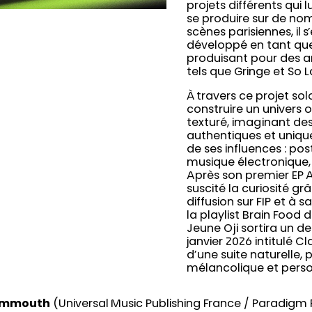
projets différents qui 
se produire sur de no
scènes parisiennes, il 
développé en tant qu
produisant pour des ar
tels que Gringe et So L
À travers ce projet solo
construire un univers 
texturé, imaginant de
authentiques et unique
de ses influences : pos
musique électronique, 
Après son premier EP A
suscité la curiosité gr
diffusion sur FIP et à 
la playlist Brain Food d
Jeune Oji sortira un d
janvier 2026 intitulé Cla
d’une suite naturelle, p
mélancolique et perso
mmouth
(Universal Music Publishing France / Paradigm 