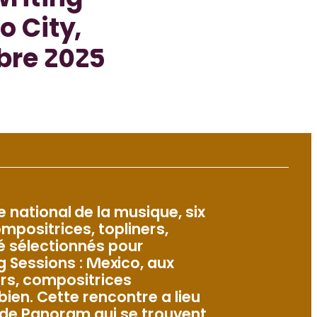
riting
o City,
bre 2025
e national de la musique, six
mpositrices, topliners,
é sélectionnés pour
g Sessions : Mexico, aux
rs, compositrices
ien. Cette rencontre a lieu
 de Panoram qui se trouvent