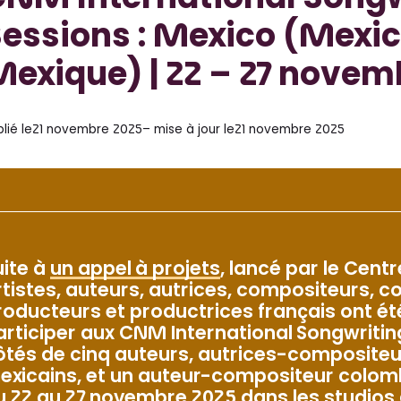
CNM International Songw
essions : Mexico (Mexic
exique) | 22 – 27 novem
lié le
21 novembre 2025
– mise à jour le
21 novembre 2025
uite à
un appel à projets
, lancé par le Centr
rtistes, auteurs, autrices, compositeurs, co
roducteurs et productrices français ont ét
articiper aux CNM International Songwritin
ôtés de cinq auteurs, autrices-compositeu
exicains, et un auteur-compositeur colomb
u 22 au 27 novembre 2025 dans les studios