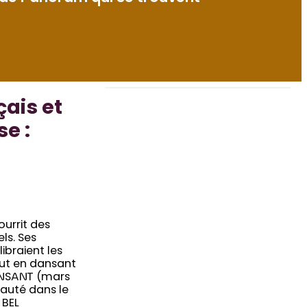
ais et
e :
urrit des
ls. Ses
ibraient les
tout en dansant
ANSANT (mars
eauté dans le
 BEL