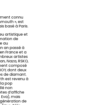
lement connu
mouth », est
s basé à Paris.
eu artistique et
rmation de
te au
un an passé à
 en France et a
breux artistes
an, Naza, RSKO,
mment composé
OBOY, dont deux
ues de diamant.
h est revenu à
 la pop
llé non
tes d’affiche
 Eva), mais
 génération de