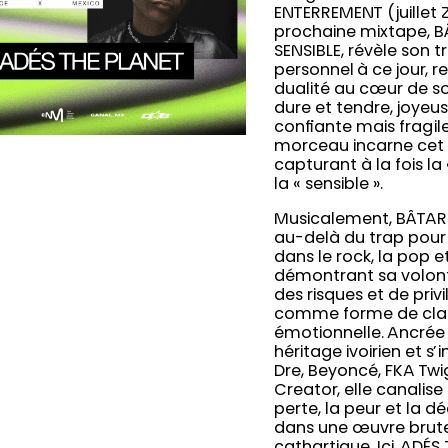
ENTERREMENT (juillet 
prochaine mixtape, 
SENSIBLE, révèle son tr
personnel à ce jour, re
dualité au cœur de son
dure et tendre, joyeus
confiante mais fragi
morceau incarne cet é
capturant à la fois la
la « sensible ».
Musicalement, BÂTAR
au-delà du trap pour
dans le rock, la pop e
démontrant sa volon
des risques et de privil
comme forme de cla
émotionnelle. Ancrée
héritage ivoirien et s’i
Dre, Beyoncé, FKA Twig
Creator, elle canalise 
perte, la peur et la d
dans une œuvre brut