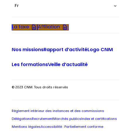
Fr
La taxe
Affiliation
Nos missions
Rapport d’activité
Logo CNM
Les formations
Veille d’actualité
© 2023 CNM. Tous droits réservés
Règlement intérieur des instances et des commissions
Délégations
Recrutement
Marchés publics
Index et certifications
Mentions légales
Accessibilité : Partiellement conforme