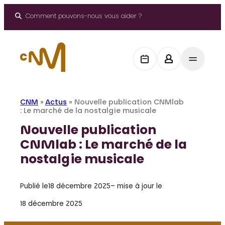
Aller
au
Comment pouvons-nous vous aider ?
contenu
CNM
»
Actus
»
Nouvelle publication CNMlab
: Le marché de la nostalgie musicale
Nouvelle publication
CNMlab : Le marché de la
nostalgie musicale
Publié le
18 décembre 2025
– mise à jour le
18 décembre 2025