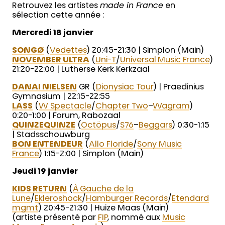
Retrouvez les artistes
made in France
en
sélection cette année :
Mercredi 18 janvier
SONGØ
(
Vedettes
) 20:45-21:30 | Simplon (Main)
NOVEMBER ULTRA
(
Uni-T
/
Universal Music France
)
21:20-22:00 | Lutherse Kerk Kerkzaal
DANAI NIELSEN
GR (
Dionysiac Tour
) | Praedinius
Gymnasium | 22:15-22:55
LASS
(
W Spectacle
/
Chapter Two
–
Wagram
)
0:20-1:00 | Forum, Rabozaal
QUINZEQUINZE
(
Octöpus
/
S76
–
Beggars
) 0:30-1:15
| Stadsschouwburg
BON ENTENDEUR
(
Allo Floride
/
Sony Music
France
) 1:15-2:00 | Simplon (Main)
Jeudi 19 janvier
KIDS RETURN
(
À Gauche de la
Lune
/
Ekleroshock
/
Hamburger Records
/
Etendard
mgmt
) 20:45-21:30 | Huize Maas (Main)
(artiste présenté par
FIP
, nommé aux
Music