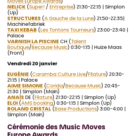
Moves Europe Awards
)
NELICK
(
Super!
/
Entreprise
) 21:30-22:15 | Simplon
(Up)
STRUCTURES
(
A Gauche de la Lune
) 21:50-22:35|
Machinefabriek
TAXI KEBAB
(
Les Tontons Tourneurs
) 23:00-23:40 |
Palace
VARNISH LA PISCINE
CH (
Talent
Boutique
/
Because Music
) 0:30-1:15 | Huize Maas
(Front)
Vendredi 20 janvier
EUGÉNIE
(
Caramba Culture Live
/
Filature
) 20:30-
21:15 | Palace
AIME SIMONE
(
Corida
/
Because Music
) 20:45-
21:30 | Simplon (Main)
ANAÏS
DE (
Filature
) 21:30-22:15 | Simplon (Up)
ELOI
(
AMS booking
) 0:30-1:15 | Simplon (Up)
ROLAND CRISTAL
(
Base Productions
) 3:00-4:00 |
Simplon (Main)
Cérémonie des Music Moves
Europe Awards