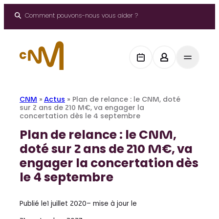
Aller
au
Comment pouvons-nous vous aider ?
contenu
CNM
»
Actus
»
Plan de relance : le CNM, doté
sur 2 ans de 210 M€, va engager la
concertation dès le 4 septembre
Plan de relance : le CNM,
doté sur 2 ans de 210 M€, va
engager la concertation dès
le 4 septembre
Publié le
1 juillet 2020
– mise à jour le