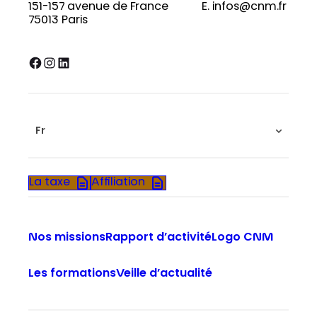
151-157 avenue de France
E. infos@cnm.fr
75013 Paris
Facebook
Instagram
LinkedIn
Fr
La taxe
Affiliation
Nos missions
Rapport d’activité
Logo CNM
Les formations
Veille d’actualité