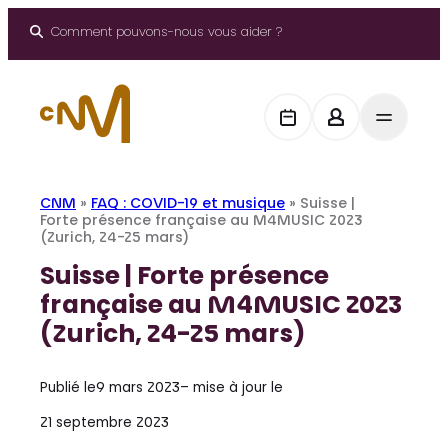
Aller
au
Comment pouvons-nous vous aider ?
contenu
CNM
»
FAQ : COVID-19 et musique
»
Suisse |
Forte présence française au M4MUSIC 2023
(Zurich, 24-25 mars)
Suisse | Forte présence
française au M4MUSIC 2023
(Zurich, 24-25 mars)
Publié le
9 mars 2023
– mise à jour le
21 septembre 2023