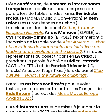
Côté
conférence,
de
nombreux intervenants
français
sont confirmés pour des prises de
parole lors de tables rondes : ainsi,
Bénédicte
Froidure
(MaMA Music & Convention) et
Kem
Lalot
(Les Eurockéennes de Belfort)
interviendront lors du panel
Getting to know
European Festivals
.
Anaïs Monaco
(BI:POLE) et
Cyril Tomas-Cimmino
(BI:POLE) s’exprimeront à
l’occasion de la table ronde
After #MeToo – what
observations, developments and initiatives are
leading to an evolution of the sector?
. Enfin, des
représentants du collectif parisien
LA CREOLE
prendront la parole à côté de
Didier Lestrade
(ACT UP / TETU) et de
Patrick Thévenin
(ID,
Inrocks’, Antidote, Tsugi, Trax…) lors du panel
Club
culture – What is the future of clubbing?
.
Parmi les
artistes confirmés
pour le volet
festival, on retrouve entre autres les Français de
Kids Return
(lauréat des
Music Moves Europe
Awards 2023
) .
Plus d’informations
et de mises à jour pour la