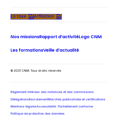
La taxe
Affiliation
Nos missions
Rapport d’activité
Logo CNM
Les formations
Veille d’actualité
© 2023 CNM. Tous droits réservés
Règlement intérieur des instances et des commissions
Délégations
Recrutement
Marchés publics
Index et certifications
Mentions légales
Accessibilité : Partiellement conforme
Politique de protection des données