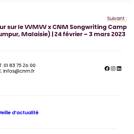
Suivant :
tour sur le WMW x CNM Songwriting Camp
umpur, Malaisie) | 24 février – 3 mars 2023
T. 01 83 75 26 00
Facebook
Instagram
LinkedIn
E. infos@cnm.fr
Veille d’actualité