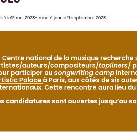
2023
lié le
15 mai 2023
– mise à jour le
21 septembre 2023
e Centre national de la musique recherche 
rtistes/auteurs/compositeurs/
topliners
/ 
our participer au
songwriting camp
interna
rtistic Palace
à Paris, aux côtés de six au
nternationaux. Cette rencontre aura lieu du
es candidatures sont ouvertes jusqu’au sam