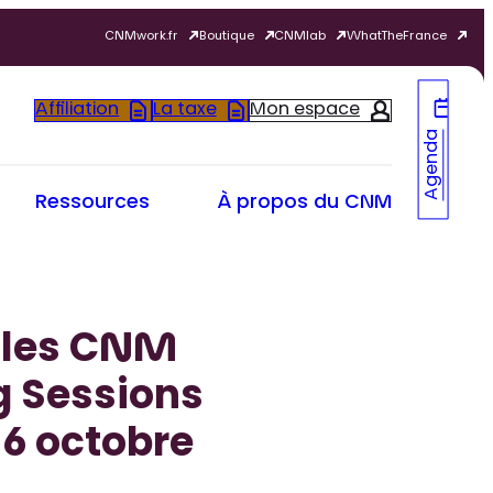
CNMwork.fr
Boutique
CNMlab
WhatTheFrance
Affiliation
La taxe
Mon espace
Agenda
Ressources
À propos du CNM
r les CNM
g Sessions
-6 octobre