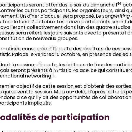
er
participants seront attendus le soir du dimanche 1
octo
ontrer les autres participants, les organisateurs, ainsi q
nement. Un dîner d’accueil sera proposé. Le
songwritin
tera le lundi 2 octobre. Les douze participants seront d
ravailleront collectivement dans l’un des quatre studios 
essus sera réitéré les jours suivants avec la présentati
constitution de nouveaux groupes.
 matinée consacrée à l’écoute des résultats de ces sess
tistic Palace le vendredi 6 octobre, en présence des édite
ant la session d’écoute, les éditeurs de tous les partici
çais seront présents à l’Artistic Palace, ce qui constit
ternational networking ».
remier objectif de cette session est d’obtenir des sorti
 qui suivent la session. Mais au-delà, d’après notre exp
ndons à ce qu’il y ait des opportunités de collaboratio
participants impliqués.
dalités de participation