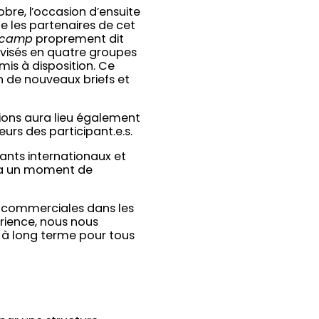
bre, l’occasion d’ensuite
ue les partenaires de cet
g camp
proprement dit
ivisés en quatre groupes
mis à disposition. Ce
on de nouveaux briefs et
ions aura lieu également
urs des participant.e.s.
pants internationaux et
uera un moment de
es commerciales dans les
érience, nous nous
n à long terme pour tous