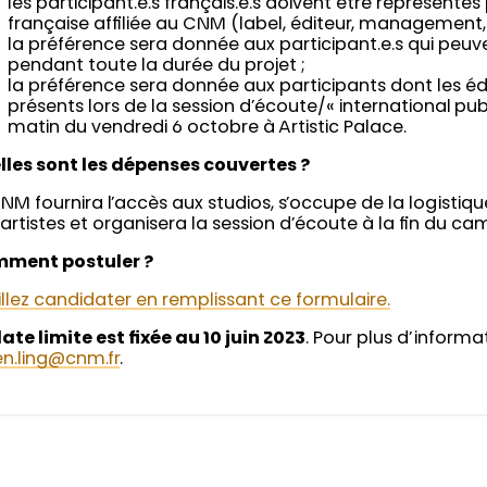
les participant.e.s français.e.s doivent être représentés
française affiliée au CNM (label, éditeur, management, 
la préférence sera donnée aux participant.e.s qui peuv
pendant toute la durée du projet ;
la préférence sera donnée aux participants dont les éd
présents lors de la session d’écoute/« international pub
matin du vendredi 6 octobre à Artistic Palace.
lles sont les dépenses couvertes ?
NM fournira l’accès aux studios, s’occupe de la logistiqu
artistes et organisera la session d’écoute à la fin du ca
ment postuler ?
llez candidater en remplissant ce formulaire.
ate limite est fixée au 10 juin 2023
. Pour plus d’informa
n.ling@cnm.fr
.