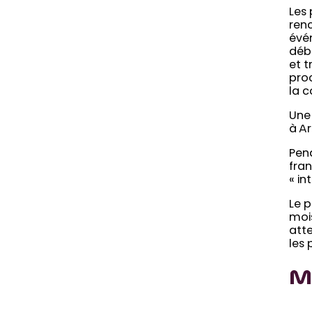
Les 
renc
évé
débu
et t
proc
la 
Une
à Ar
Pend
fran
« in
Le p
mois
atte
les 
Mo