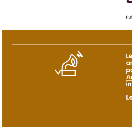
Pub
L
a
p
A
i
L