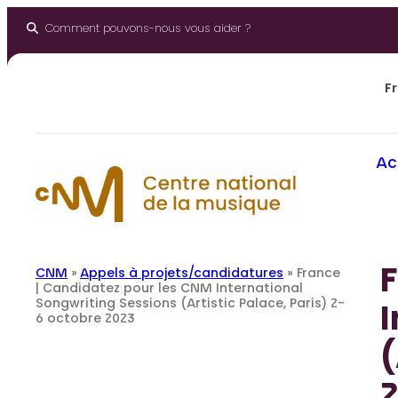
Aller
au
Comment pouvons-nous vous aider ?
contenu
Fr
Ac
F
CNM
»
Appels à projets/candidatures
»
France
| Candidatez pour les CNM International
Songwriting Sessions (Artistic Palace, Paris) 2-
I
6 octobre 2023
(