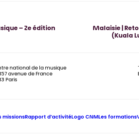
sique – 2e édition
Malaisie | Re
(Kuala L
tre national de la musique
-157 avenue de France
13 Paris
 missions
Rapport d’activité
Logo CNM
Les formations