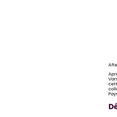
Aft
Aprè
Vars
cett
coll
Pays
Dé