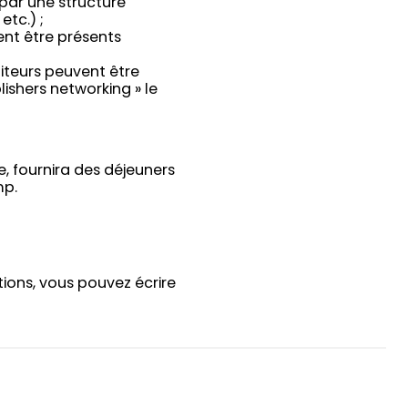
 par une structure
etc.) ;
ent être présents
iteurs peuvent être
lishers networking » le
e, fournira des déjeuners
mp.
tions, vous pouvez écrire