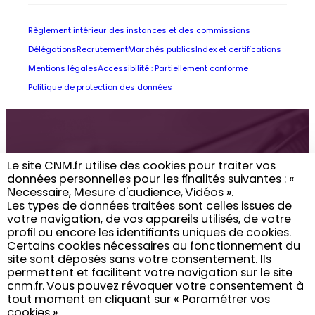
Règlement intérieur des instances et des commissions
Délégations
Recrutement
Marchés publics
Index et certifications
Mentions légales
Accessibilité : Partiellement conforme
Politique de protection des données
Retrouvez toute
Le site CNM.fr utilise des cookies pour traiter vos
données personnelles pour les finalités suivantes : «
l’actualité du CNM
Necessaire, Mesure d'audience, Vidéos ». ​
Les types de données traitées sont celles issues de
dans votre boîte
votre navigation, de vos appareils utilisés, de votre
profil ou encore les identifiants uniques de cookies. ​
email
Certains cookies nécessaires au fonctionnement du
site sont déposés sans votre consentement. Ils
permettent et facilitent votre navigation sur le site
cnm.fr. ​ Vous pouvez révoquer votre consentement à
Vous inscrire
tout moment en cliquant sur « Paramétrer vos
cookies »