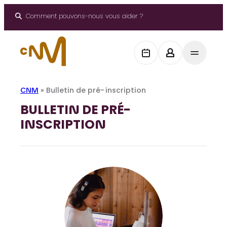
Panneau de gestion des cookies
Aller
au
Comment pouvons-nous vous aider ?
contenu
CNM
»
Bulletin de pré-inscription
BULLETIN DE PRÉ-
INSCRIPTION