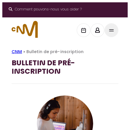
Panneau de gestion des cookies
Aller
au
Comment pouvons-nous vous aider ?
contenu
CNM
»
Bulletin de pré-inscription
BULLETIN DE PRÉ-
INSCRIPTION