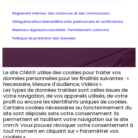
Règlement intérieur des instances et des commissions
Délégations
Recrutement
Marchés publics
Index et certifications
Mentions légales
Accessibilité : Partiellement conforme
Politique de protection des données
Retrouvez toute
Le site CNM.fr utilise des cookies pour traiter vos
données personnelles pour les finalités suivantes : «
l’actualité du CNM
Necessaire, Mesure d'audience, Vidéos ». ​
Les types de données traitées sont celles issues de
dans votre boîte
votre navigation, de vos appareils utilisés, de votre
profil ou encore les identifiants uniques de cookies. ​
email
Certains cookies nécessaires au fonctionnement du
site sont déposés sans votre consentement. Ils
permettent et facilitent votre navigation sur le site
cnm.fr. ​ Vous pouvez révoquer votre consentement à
Vous inscrire
tout moment en cliquant sur « Paramétrer vos
cookies »