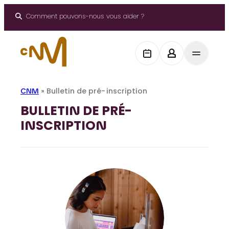
Panneau de gestion des cookies
Aller
au
Comment pouvons-nous vous aider ?
contenu
CNM
»
Bulletin de pré-inscription
BULLETIN DE PRÉ-
INSCRIPTION