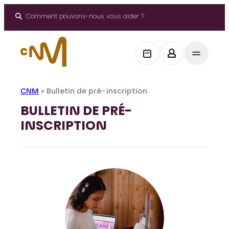
Panneau de gestion des cookies
Aller
au
Comment pouvons-nous vous aider ?
contenu
CNM
»
Bulletin de pré-inscription
BULLETIN DE PRÉ-
INSCRIPTION