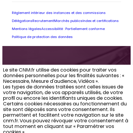
Règlement intérieur des instances et des commissions
Délégations
Recrutement
Marchés publics
Index et certifications
Mentions légales
Accessibilité : Partiellement conforme
Politique de protection des données
Retrouvez toute
Le site CNM.fr utilise des cookies pour traiter vos
données personnelles pour les finalités suivantes : «
l’actualité du CNM
Necessaire, Mesure d'audience, Vidéos ». ​
Les types de données traitées sont celles issues de
dans votre boîte
votre navigation, de vos appareils utilisés, de votre
profil ou encore les identifiants uniques de cookies. ​
email
Certains cookies nécessaires au fonctionnement du
site sont déposés sans votre consentement. Ils
permettent et facilitent votre navigation sur le site
cnm.fr. ​ Vous pouvez révoquer votre consentement à
Vous inscrire
tout moment en cliquant sur « Paramétrer vos
cookies »