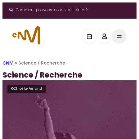
Aller
au
Comment pouvons-nous vous aider ?
contenu
CNM
»
Science / Recherche
Science / Recherche
©Chloé Le Ferrand