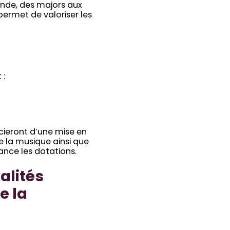
onde, des majors aux
ermet de valoriser les
 :
icieront d’une mise en
 la musique ainsi que
ance les dotations.
alités
e la