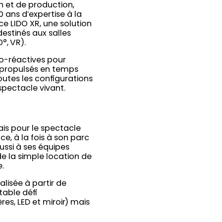
n et de production,
0 ans d’expertise à la
nce LIDO XR, une solution
estinés aux salles
°, VR).
io-réactives pour
s propulsés en temps
outes les configurations
spectacle vivant.
ais pour le spectacle
âce, à la fois à son parc
ussi à ses équipes
 de la simple location de
e.
alisée à partir de
table défi
es, LED et miroir) mais