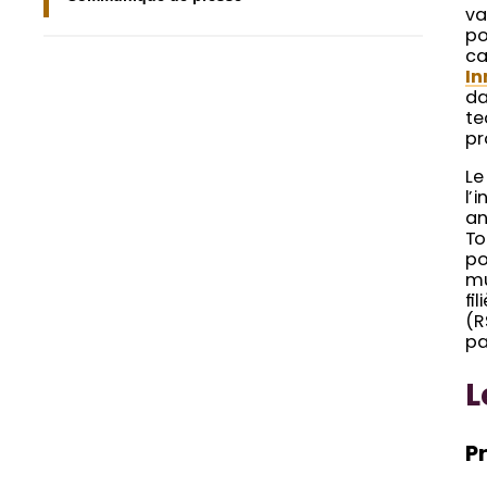
va
po
ca
In
da
te
pr
Le
l’
an
To
po
mu
fi
(R
pa
L
Pr