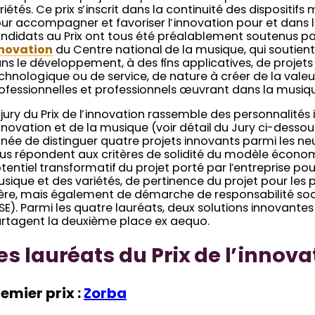
riétés. Ce prix s’inscrit dans la continuité des dispositif
ur accompagner et favoriser l’innovation pour et dans l
ndidats au Prix ont tous été préalablement soutenus pa
novation
du Centre national de la musique, qui soutient
ns le développement, à des fins applicatives, de projets
chnologique ou de service, de nature à créer de la vale
ofessionnelles et professionnels œuvrant dans la musique
 jury du Prix de l’innovation rassemble des personnalité
innovation et de la musique (voir détail du Jury ci-dessous)
née de distinguer quatre projets innovants parmi les neu
us répondent aux critères de solidité du modèle économi
tentiel transformatif du projet porté par l’entreprise pour 
sique et des variétés, de pertinence du projet pour les 
lière, mais également de démarche de responsabilité soci
SE). Parmi les quatre lauréats, deux solutions innovantes 
rtagent la deuxième place ex aequo.
es lauréats du Prix de l’innov
emier prix :
Zorba