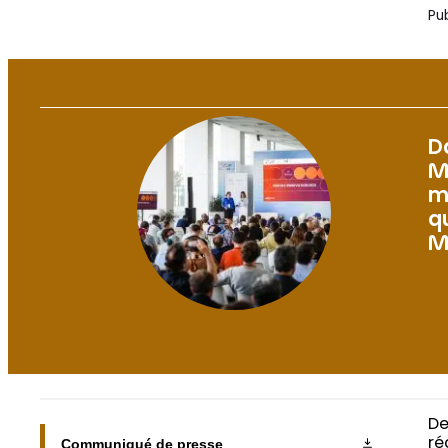
Pub
D
M
m
q
M
De
Communiqué de presse
ré