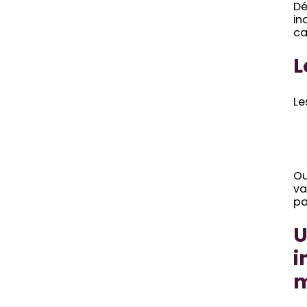
Dé
in
ca
L
Le
Ou
va
pa
U
i
m