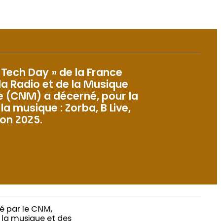
 Tech Day » de la France
la Radio et de la Musique
ue (CNM) a décerné, pour la
la musique : Zorba, B Live,
on 2025.
né par le CNM,
e la musique et des