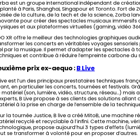
rba est un groupe international indépendant de créatio
planté à Paris, Shanghai, Singapour et Toronto. Fort de 2
oisée de la culture, de la tech et de la science, Zorba la
novante pour créer des spectacles musicaux immersifs d
ysiques et aux plateformes virtuelles (gaming, vidéo 360
DO XR offre le meilleur des technologies graphiques aud
ansformer les concerts en véritables voyages sensoriel
el par la musique. Il permet d’adapter les spectacles à t
chniques et contribue à réduire l’empreinte carbone du 
euxième prix ex-aequo :
B Live
Live est l’un des principaux prestataires techniques franç
vant, en particulier les concerts, tournées et festivals. Gr
 matériel (son, lumière, vidéo, structure, réseau…) mais a
experts, B Live propose à ses clients des solutions allant
tériel à la prise en charge de l’ensemble de la techniqu
ur la tournée Justice, B live a créé MitoB, une machine ré
tériel recyclé et recyclable à l’infini. Cette machine, véri
chnologique, propose aujourd’hui 3 types d’effets (lumièr
ut se transformer à volonté pour en proposer d’autres.