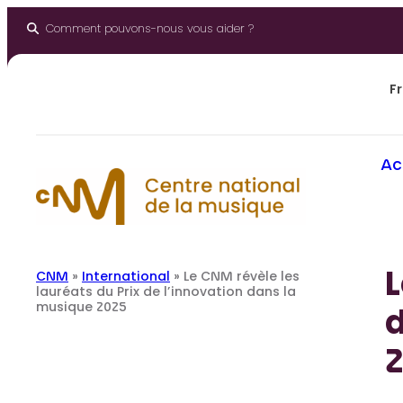
Aller
au
Comment pouvons-nous vous aider ?
contenu
Fr
Ac
L
CNM
»
International
»
Le CNM révèle les
lauréats du Prix de l’innovation dans la
musique 2025
d