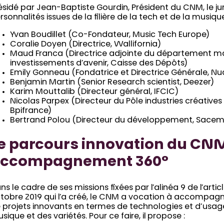
ésidé par Jean-Baptiste Gourdin, Président du CNM, le jur
rsonnalités issues de la filière de la tech et de la musique
Yvan Boudillet (Co-Fondateur, Music Tech Europe)
Coralie Doyen (Directrice, Wallifornia)
Maud Franca (Directrice adjointe du département m
investissements d’avenir, Caisse des Dépôts)
Emily Gonneau (Fondatrice et Directrice Générale, N
Benjamin Martin (Senior Research scientist, Deezer)
Karim Mouttalib (Directeur général, IFCIC)
Nicolas Parpex (Directeur du Pôle industries créatives
Bpifrance)
Bertrand Polou (Directeur du développement, Sacem
e parcours innovation du CNM
ccompagnement 360°
ns le cadre de ses missions fixées par l’alinéa 9 de l’articl
tobre 2019 qui l’a créé, le CNM a vocation à accompa
 projets innovants en termes de technologies et d’usag
sique et des variétés. Pour ce faire, il propose :