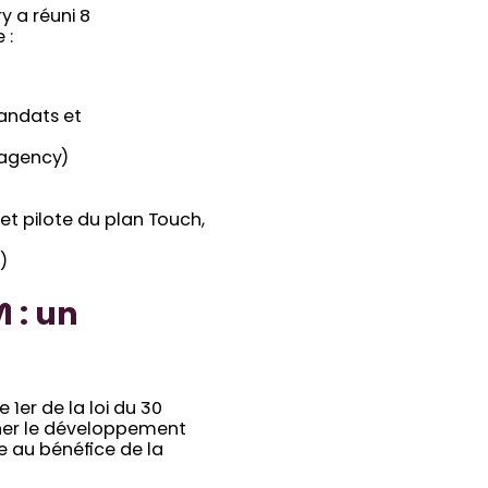
y a réuni 8
 :
andats et
uagency)
 et pilote du plan Touch,
)
 : un
e 1er de la loi du 30
gner le développement
e au bénéfice de la