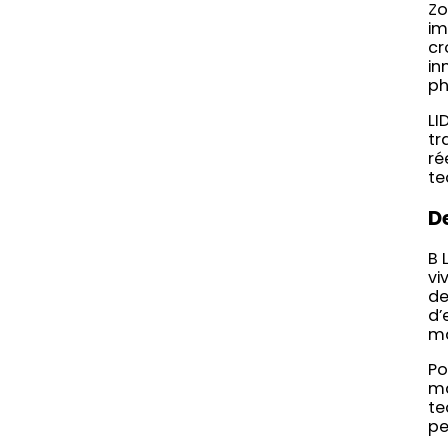
Zo
im
cr
in
ph
LI
tr
ré
te
D
B 
vi
de
d’
ma
Po
ma
te
pe