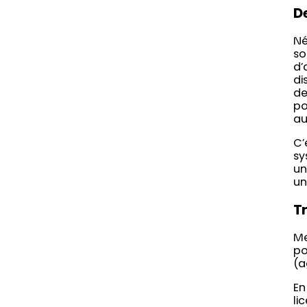
D
Né
so
d’
di
de
po
au
C’
sy
un
un
T
Me
po
(a
En
li