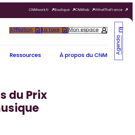
CNMwork.fr
Boutique
CNMlab
WhatTheFrance
Affiliation
La taxe
Mon espace
Agenda
Ressources
À propos du CNM
s du Prix
musique