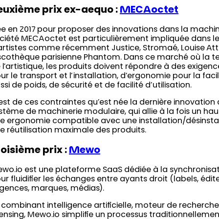
euxième prix ex-aequo :
MECAoctet
e en 2017 pour proposer des innovations dans la machine
ciété MECAoctet est particulièrement impliquée dans l
artistes comme récemment Justice, Stromaé, Louise At
scothèque parisienne Phantom. Dans ce marché où la te
 l’artistique, les produits doivent répondre à des exig
ur le transport et l’installation, d’ergonomie pour la fa
ssi de poids, de sécurité et de facilité d’utilisation.
est de ces contraintes qu’est née la dernière innovatio
stème de machinerie modulaire, qui allie à la fois un hau
e ergonomie compatible avec une installation/désinstal
e réutilisation maximale des produits.
roisième prix :
Mewo
wo.io est une plateforme SaaS dédiée à la synchronisa
ur fluidifier les échanges entre ayants droit (labels, édi
gences, marques, médias).
 combinant intelligence artificielle, moteur de recherche
censing, Mewo.io simplifie un processus traditionnelleme