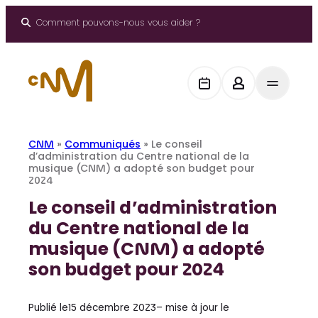
Aller
au
Comment pouvons-nous vous aider ?
contenu
CNM
»
Communiqués
»
Le conseil
d’administration du Centre national de la
musique (CNM) a adopté son budget pour
2024
Le conseil d’administration
du Centre national de la
musique (CNM) a adopté
son budget pour 2024
Publié le
15 décembre 2023
– mise à jour le