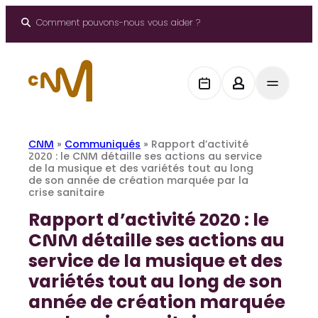
Panneau de gestion des cookies
Aller
au
Comment pouvons-nous vous aider ?
contenu
CNM
»
Communiqués
»
Rapport d’activité
2020 : le CNM détaille ses actions au service
de la musique et des variétés tout au long
de son année de création marquée par la
crise sanitaire
Rapport d’activité 2020 : le
CNM détaille ses actions au
service de la musique et des
variétés tout au long de son
année de création marquée