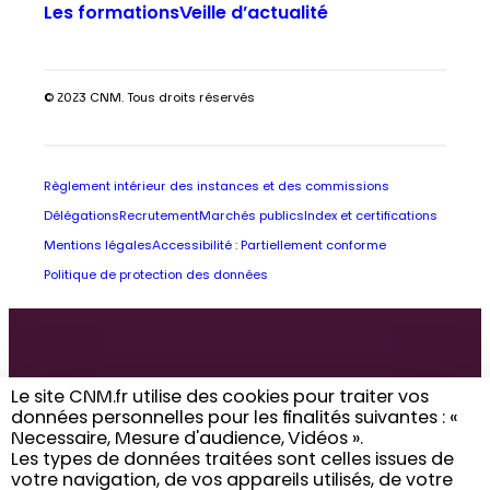
Les formations
Veille d’actualité
© 2023 CNM. Tous droits réservés
Règlement intérieur des instances et des commissions
Délégations
Recrutement
Marchés publics
Index et certifications
Mentions légales
Accessibilité : Partiellement conforme
Politique de protection des données
Retrouvez toute
Le site CNM.fr utilise des cookies pour traiter vos
données personnelles pour les finalités suivantes : «
l’actualité du CNM
Necessaire, Mesure d'audience, Vidéos ». ​
Les types de données traitées sont celles issues de
dans votre boîte
votre navigation, de vos appareils utilisés, de votre