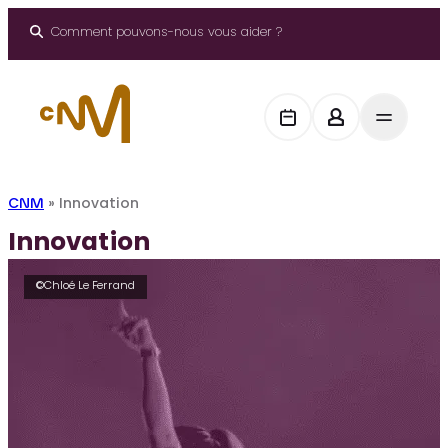
Aller
au
Comment pouvons-nous vous aider ?
contenu
CNM
»
Innovation
Innovation
©Chloé Le Ferrand