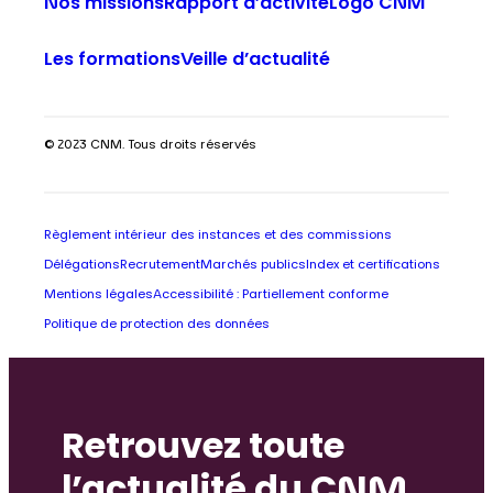
Nos missions
Rapport d’activité
Logo CNM
Les formations
Veille d’actualité
© 2023 CNM. Tous droits réservés
Règlement intérieur des instances et des commissions
Délégations
Recrutement
Marchés publics
Index et certifications
Mentions légales
Accessibilité : Partiellement conforme
Politique de protection des données
Retrouvez toute
l’actualité du CNM