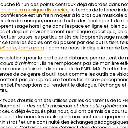
touche là l’un des points centraux déjà abordés dans no
tique de la musique distanciée
, le temps de latence indui
oconférence est un frein majeur à la pratique musicale 
écoles de musique, comme toutes les écoles, ont dû recr
prentissage hors ligne dans l’espace en ligne et, bien q
res et déjà un environnement numérique spécifique, ce 
fectuer toutes les particularités de l’apprentissage mus
 ce faire les écoles ont dû passer par des outils tiers tel
eScore
,
Jamkazam
» comme nous l’indique Armonie Les
es solutions pour la pratique à distance permettent de 
 cours à minima
« , ils ne remplacent pas de manière effi
e nous précise la directrice de la FNEIJMA. En effet les 
ntes de ce genre d’outil, tout comme les outils de visi
ettent pas de reproduire toutes les micro-perceptions q
entiel. Perceptions qui rendent le dialogue, l’échange et
tifs.
 types d’outils ont été utilisés par les adhérents de la 
finement : «
des outils musicaux et des outils généraux
«
 ceux, déjà évoqués plus haut, qui ont permis de poursui
que à distance, les outils généraux sont ceux qui permet
inistratif et une continuité des échanges pédagogiques 