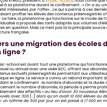
çois Kreutz, président d’
imusic-school
, nous confie que 
el à sa plateforme durant le confinement : «
On a eu une
été intéressées par l’offre
« , ce qui a permis à ces dernièr
aisant profiter les élèves des contenus préenregistrés of
 ce faire, la plateforme qui fonctionne sur le mode de
vidualisé a proposé des tarifs adaptés aux volumes d’él
es en question. Mais ce n’est pas là la principale source
cture française.
rs une migration des écoles
 ligne ?
sic-school est avant tout une plateforme qui fonction
suel ou annuel avec une visée B2C, offrant aux abonnés
enus exclusifs préenregistrés permettant aux utilisateu
que en ligne. Le service a connu un rebond important de
ant le confinement : le nombre d’abonnés et la durée de
cernant le nombre d’abonnés, la période a permis pra
blement des effectifs «
au lieu d’avoir 30 nouveaux élève
rouvés avec 300
[…]
alors qu’on avait 10 000 élèves au 
c un rythme de 300 par jour on est passé à 17 000 en m