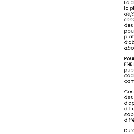
Le 
la p
déj
sema
des 
pour
pla
d’a
abo
Pour
FNEI
publ
s’ad
comp
Ces
des
d’a
diff
s’ap
diff
Dura