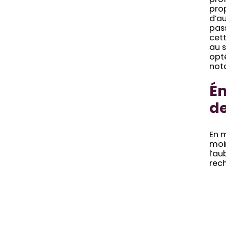
pro
prop
d’au
pass
cett
au s
opté
not
Ém
de
En m
moin
l’a
rec