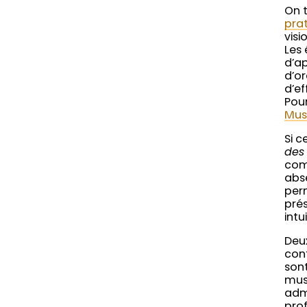
On 
pra
visi
Les 
d’ap
d’o
d’ef
Pour
Mus
Si c
des
comm
abse
perm
prés
intui
Deux
con
sont
musi
adm