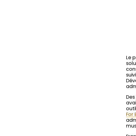
Le p
sol
cons
suiv
Dév
adm
Des 
avai
outi
For
admi
mus