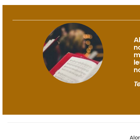
A
n
m
l
n
T
Alo