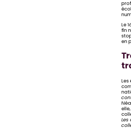
prof
écol
num
Le 1
fin 
stop
en p
Tr
tr
Les
com
nati
cont
Néa
elle
coll
Les
coll