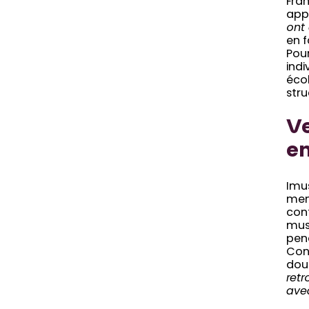
Fran
app
ont 
en f
Pour
indi
écol
stru
Ve
en
Imu
men
cont
musi
pend
Con
dou
ret
ave