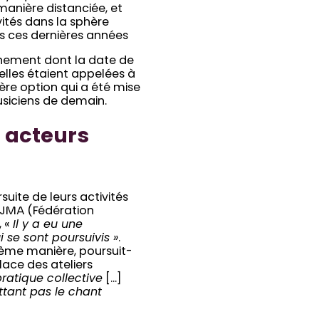
manière distanciée, et
ités dans la sphère
s ces dernières années
finement dont la date de
ielles étaient appelées à
ère option qui a été mise
usiciens de demain.
s acteurs
suite de leurs activités
IJMA (Fédération
, «
Il y a eu une
 se sont poursuivis »
.
même manière, poursuit-
lace des ateliers
ratique collective
[…]
tant pas le chant