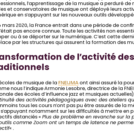
essionnels, l’apprentissage de la musique a perduré de 
es et conservatoires de musique ont déployé leurs activ
érique en s’appuyant sur les nouveaux outils développé
6 mars 2020, la France entrait dans une période de con
n’était pas encore connue. Toute les activités non essent
per ou à se déporter sur le numérique. C’est cette derni
lace par les structures qui assurent la formation des m
ansformation de l’activité de
aditionnels
 écoles de musique de la
FNEIJMA
ont ainsi assuré la pour
me nous l’indique Armonie Lesobre, directrice de la FNE
onale des écoles d’influence jazz et musiques actuelles)
inuité des activités pédagogiques avec des ateliers qui
nmoins tous les cours n’ont pas pu être assurés de la 
, s’appuyant notamment sur les difficultés à mettre en p
ectifs distanciés «
Plus de problème en revanche sur la p
 outils comme Zoom ont un temps de latence ne permet
ectif
« .