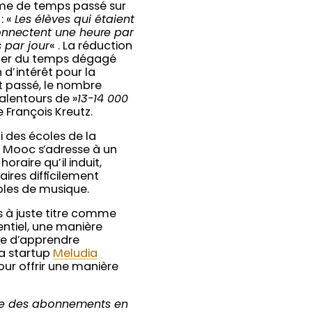
rme de temps passé sur
: «
Les élèves qui étaient
onnectent une heure par
 par jour
« . La réduction
fiter du temps dégagé
 d’intérêt pour la
t passé, le nombre
alentours de »
13-14 000
 François Kreutz.
 des écoles de la
es Mooc s’adresse à un
oraire qu’il induit,
aires difficilement
oles de musique.
s à juste titre comme
ntiel, une manière
re d’apprendre
la startup
Meludia
our offrir une manière
se des abonnements en