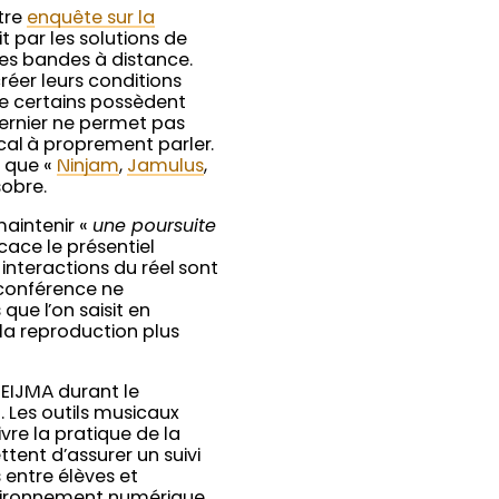
tre
enquête sur la
t par les solutions de
des bandes à distance.
éer leurs conditions
ue certains possèdent
dernier ne permet pas
ical à proprement parler.
s que «
Ninjam
,
Jamulus
,
obre.
maintenir «
une poursuite
cace le présentiel
interactions du réel sont
oconférence ne
ue l’on saisit en
 la reproduction plus
FNEIJMA durant le
 . Les outils musicaux
vre la pratique de la
tent d’assurer un suivi
entre élèves et