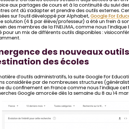
fesseurs. Certaines écoles s’étaient déjà dotées d’un 
ice aux partages de cours et à la continuité du suivi des
tres ont dû s’adapter et prendre des outils externes. Cer
ées sur l’outil développé par Alphabet,
Google For Educ
e solution (4 $ par élève/professeur) a été un frein à s
ein des membres de la FNEIJMA, comme nous l’indique la
 pour un mix de différents outils disponibles : visioconfé
amment.
ergence des nouveaux outils
stination des écoles
atière d’outils administratifs, la suite Google For Educ
s considérée par de nombreuses structures (généraliste
ube du confinement en France comme nous l’indique cet
herches Google amorcée dès la semaine du 8 au 14 mar