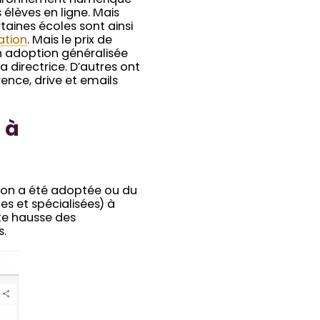
environnement numérique
 élèves en ligne. Mais
taines écoles sont ainsi
ation
. Mais le prix de
on adoption généralisée
 directrice. D’autres ont
rence, drive et emails
 à
ation a été adoptée ou du
s et spécialisées) à
te hausse des
s.