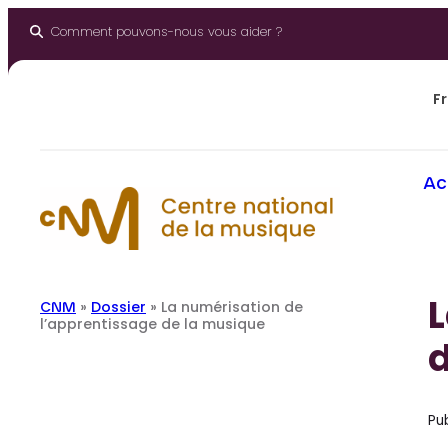
Aller
au
Comment pouvons-nous vous aider ?
contenu
Fr
Ac
L
CNM
»
Dossier
»
La numérisation de
l’apprentissage de la musique
Pub