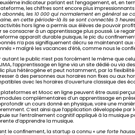
deuxième indicateur parlant est l’engagement, et, en te
lateforme, les chiffres sont encore plus impressionnants 
à abonnés, les 10 000 qui normalement en général se c
ine, en cette période-là ils se sont connectés 5 heures
activités hors ligne a permis aux élèves de pouvoir pro
 se consacrer à un apprentissage plus poussé. Le regain
teforme apparaît durable puisque, le pic du confinemen
bonnés n’a pas signifiquement décru se maintenant aux 
nnés
» malgré les vacances d’été, comme nous le confie
 autant le public n’est pas forcément le même que celui
JMA, l’apprentissage en ligne via un site dédié ou via d
ic plus hétérogène et peut notamment, par la flexibilité h
resser à des personnes aux horaires non fixes ou aux hor
atibles avec les horaires d’ouverture classique des éc
 plateformes et Mooc en ligne peuvent être aussi perçu
 modules complémentaires d’un apprentissage en prése
pprofondir un cours donné en physique, voire une maniè
éremment. C’est ainsi que l’application développée par 
puie sur l’entraînement cognitif appliqué à la musique p
érente d’apprendre la musique.
nt le confinement, la startup a connu «
une forte haus