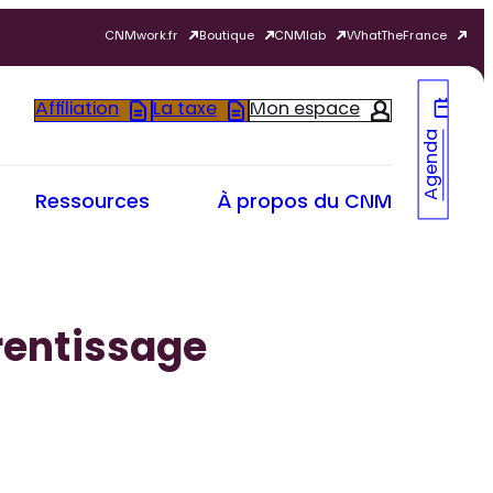
CNMwork.fr
Boutique
CNMlab
WhatTheFrance
Affiliation
La taxe
Mon espace
Agenda
Ressources
À propos du CNM
rentissage