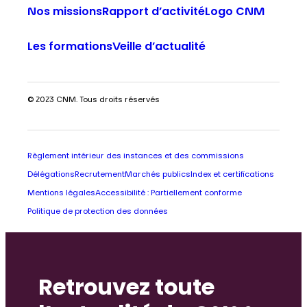
Nos missions
Rapport d’activité
Logo CNM
Les formations
Veille d’actualité
© 2023 CNM. Tous droits réservés
Règlement intérieur des instances et des commissions
Délégations
Recrutement
Marchés publics
Index et certifications
Mentions légales
Accessibilité : Partiellement conforme
Politique de protection des données
Retrouvez toute