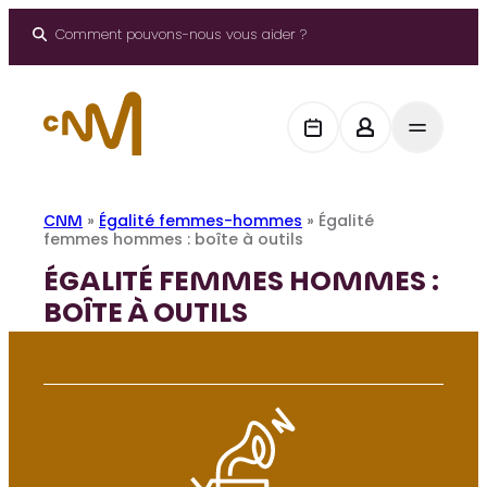
Aller
au
Comment pouvons-nous vous aider ?
contenu
CNM
»
Égalité femmes-hommes
»
Égalité
femmes hommes : boîte à outils
ÉGALITÉ FEMMES HOMMES :
BOÎTE À OUTILS