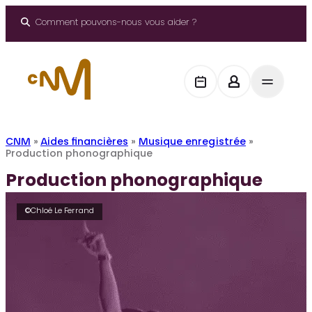
Aller
au
Comment pouvons-nous vous aider ?
contenu
CNM
»
Aides financières
»
Musique enregistrée
»
Production phonographique
Production phonographique
©Chloé Le Ferrand