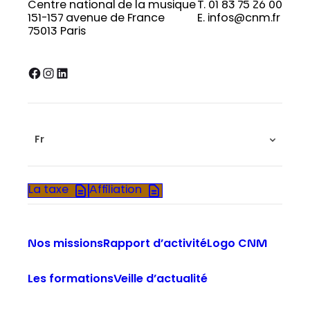
Centre national de la musique
T. 01 83 75 26 00
151-157 avenue de France
E. infos@cnm.fr
75013 Paris
Facebook
Instagram
LinkedIn
Fr
La taxe
Affiliation
Nos missions
Rapport d’activité
Logo CNM
Les formations
Veille d’actualité