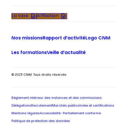
La taxe
Affiliation
Nos missions
Rapport d’activité
Logo CNM
Les formations
Veille d’actualité
© 2023 CNM. Tous droits réservés
Règlement intérieur des instances et des commissions
Délégations
Recrutement
Marchés publics
Index et certifications
Mentions légales
Accessibilité : Partiellement conforme
Politique de protection des données