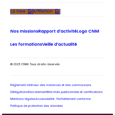
La taxe
Affiliation
Nos missions
Rapport d’activité
Logo CNM
Les formations
Veille d’actualité
© 2023 CNM. Tous droits réservés
Règlement intérieur des instances et des commissions
Délégations
Recrutement
Marchés publics
Index et certifications
Mentions légales
Accessibilité : Partiellement conforme
Politique de protection des données