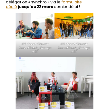
délégation « synchro » via le
formulaire
dédié
jusqu’au 22 mars
dernier délai !
CR Almut Elhardt
CR Almut Elhardt
SoundTrack_Cologn
SoundTrack_Cologn
e 22
e 22