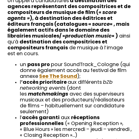
Un appel à candidatures
à destination des
agences représentant des compositrices et de
compositeurs de musique de film («
score
agents »
), à destination des éditrices et
éditeurs français (catalogues «
source
« , mais
également actifs dans le domaine des
librairies musicales/ »
production music
« )
ainsi
qu’à
destination des compositrices et
compositeurs français
de musique à l’image
est en cours.
un
pass pro
pour SoundTrack_Cologne (qui
donne également accès au festival de film
annexe
See The Sound
);
l
’accès prioritaire
aux différents
b2b
networking event
s (dont
les
matchmakings
avec des superviseurs
musicaux et des producteurs/réalisateurs
de films – habituellement sur candidature
seulement)
l’
accès garanti
aux
réceptions
professionnelles
(« Opening Reception »,
« Blue Hours » les mercredi – jeudi – vendredi ,
« Closing Reception »…)