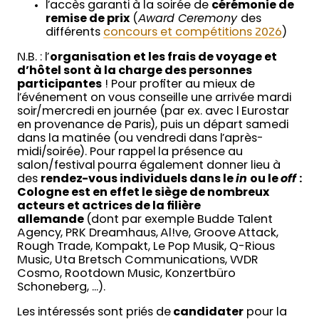
l’accès garanti à la soirée de
cérémonie de
remise de prix
(
Award Ceremony
des
différents
concours et compétitions 2026
)
N.B. : l’
organisation et les frais de voyage et
d’hôtel sont à la charge des personnes
participantes
! Pour profiter au mieux de
l’événement on vous conseille une arrivée mardi
soir/mercredi en journée (par ex. avec l Eurostar
en provenance de Paris), puis un départ samedi
dans la matinée (ou vendredi dans l’après-
midi/soirée). Pour rappel la présence au
salon/festival pourra également donner lieu à
des
rendez-vous individuels dans le
in
ou le
off
:
Cologne est en effet le siège de nombreux
acteurs et actrices de la filière
allemande
(dont par exemple Budde Talent
Agency, PRK Dreamhaus, Al!ve, Groove Attack,
Rough Trade, Kompakt, Le Pop Musik, Q-Rious
Music, Uta Bretsch Communications, WDR
Cosmo, Rootdown Music, Konzertbüro
Schoneberg, …).
Les intéressés sont priés de
candidater
pour la