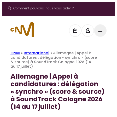
Aller
au
Comment pouvons-nous vous aider ?
contenu
CNM
»
International
»
Allemagne | Appel à
candidatures : délégation « synchro » (score
& source) à SoundTrack Cologne 2026 (14
au 17 juillet)
Allemagne | Appel à
candidatures : délégation
« synchro » (score & source)
à SoundTrack Cologne 2026
(14 au 17 juillet)