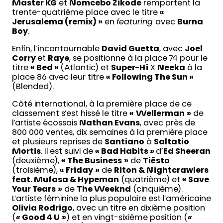
Master KG
et
Nomcebo Zikode
remportent la
trente-quatrième place avec le titre
«
Jerusalema (remix) »
en
featuring
avec
Burna
Boy
.
Enfin, l’incontournable
David Guetta
, avec
Joel
Corry
et
Raye
, se positionne à la place 74 pour le
titre
« Bed »
(Atlantic) et
Super-Hi
X
Neeka
à la
place 86 avec leur titre
« Following The Sun »
(Blended).
Côté international, à la première place de ce
classement s’est hissé le titre
«
Wellerman
»
de
l’artiste écossais
Nathan Evans
, avec près de
800 000 ventes, dix semaines à la première place
et plusieurs reprises de
Santiano
à
Saltatio
Mortis
. Il est suivi de
« Bad Habits
»
d’
Ed Sheeran
(deuxième),
« The Business
»
de
Tiësto
(troisième),
« Friday
»
de
Riton & Nightcrawlers
feat. Mufasa & Hypeman
(quatrième) et
« Save
Your Tears
»
de
The Weeknd
(cinquième).
L’artiste féminine la plus populaire est l’américaine
Olivia Rodrigo
, avec un titre en dixième position
(
«
Good 4 U
»
) et en vingt-sixième position (
«