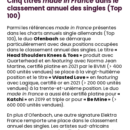
Cinq titres
made in France
dans le
classement annuel des singles (Top
100)
Parmi les références
made in France
présentes
dans les charts annuels single allemands (Top
100), le duo
Ofenbach
se démarque
particulièrement avec deux positions occupées
dans le classement annuel des singles. Le titre
«
Head Shoulders Knees & Toes »
produit avec
Quarterhead et en
featuring
avec Norma Jean
Martine, certifié platine en 2021 par le BVMI (> 400
000 unités vendues) se place à la vingt-huitième
position et le titre
« Wasted Love »
en
featuring
avec Lagique, certifié or en 2021 (> 200 000 unités
vendues) à la trente-et-unième position. Le duo
made in France
a aussi été certifié platine pour
«
Katchi »
en 2019 et triple or pour
« Be Mine »
(>
600 000 unités vendues).
En plus d’Ofenbach, une autre signature Elektra
France remporte une place dans le classement
annuel des singles. Les artistes sud-africains