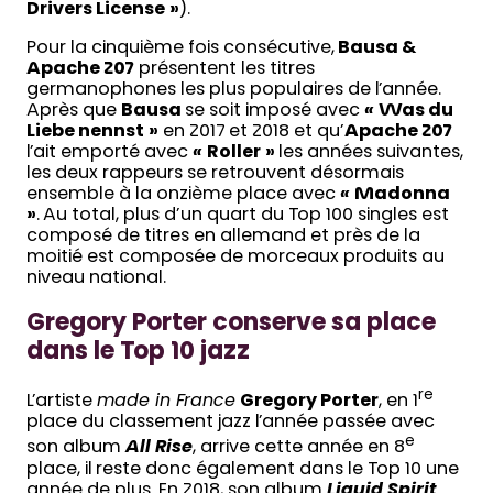
Drivers License
»
).
Pour la cinquième fois consécutive,
Bausa &
Apache 207
présentent les titres
germanophones les plus populaires de l’année.
Après que
Bausa
se soit imposé avec
«
Was du
Liebe nennst
»
en 2017 et 2018 et qu’
Apache 207
l’ait emporté avec
«
Roller
»
les années suivantes,
les deux rappeurs se retrouvent désormais
ensemble à la onzième place avec
«
Madonna
»
. Au total, plus d’un quart du Top 100 singles est
composé de titres en allemand et près de la
moitié est composée de morceaux produits au
niveau national.
Gregory Porter conserve sa place
dans le Top 10 jazz
re
L’artiste
made in France
Gregory Porter
, en 1
place du classement jazz l’année passée avec
e
son album
All Rise
, arrive cette année en 8
place, il reste donc également dans le Top 10 une
année de plus. En 2018, son album
Liquid Spirit