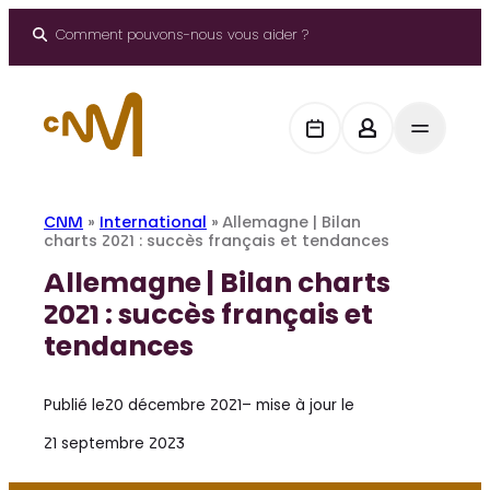
Aller
au
Comment pouvons-nous vous aider ?
contenu
CNM
»
International
»
Allemagne | Bilan
charts 2021 : succès français et tendances
Allemagne | Bilan charts
2021 : succès français et
tendances
Publié le
20 décembre 2021
– mise à jour le
21 septembre 2023