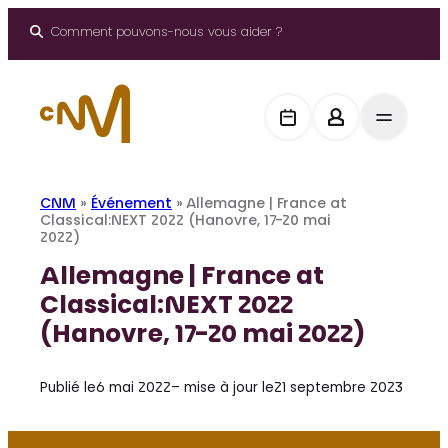
Aller
au
Comment pouvons-nous vous aider ?
contenu
CNM
»
Événement
»
Allemagne | France at
Classical:NEXT 2022 (Hanovre, 17-20 mai
2022)
Allemagne | France at
Classical:NEXT 2022
(Hanovre, 17-20 mai 2022)
Publié le
6 mai 2022
– mise à jour le
21 septembre 2023