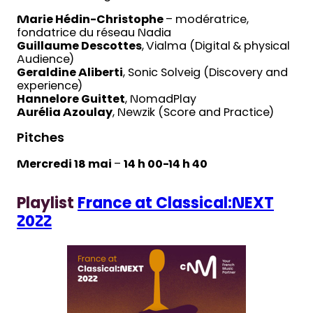
Marie Hédin-Christophe
– modératrice,
fondatrice du réseau Nadia
Guillaume Descottes
, Vialma (Digital & physical
Audience)
Geraldine Aliberti
, Sonic Solveig (Discovery and
experience)
Hannelore Guittet
, NomadPlay
Aurélia Azoulay
, Newzik (Score and Practice)
Pitches
Mercredi 18 mai
–
14 h 00-14 h 40
Playlist
France at Classical:NEXT
2022