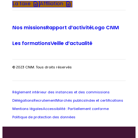
La taxe
Affiliation
Nos missions
Rapport d’activité
Logo CNM
Les formations
Veille d’actualité
© 2023 CNM. Tous droits réservés
Règlement intérieur des instances et des commissions
Délégations
Recrutement
Marchés publics
Index et certifications
Mentions légales
Accessibilité : Partiellement conforme
Politique de protection des données